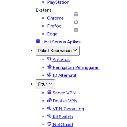
PlayStation
Ekstensi
Chrome
Firefox
Edge
Lihat Semua Aplikasi
Paket Keamanan
Antivirus
Peringatan Pelanggaran
ID Alternatif
Fitur
Server VPN
Double VPN
VPN Tanpa Log
Kill Switch
NetGuard