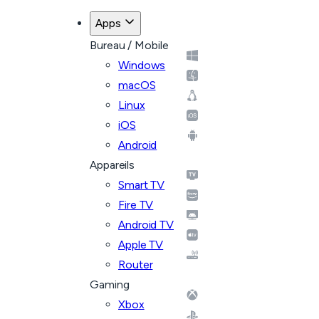
Apps
Bureau / Mobile
Windows
macOS
Linux
iOS
Android
Appareils
Smart TV
Fire TV
Android TV
Apple TV
Router
Gaming
Xbox