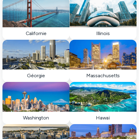
Californie
Illinois
Géorgie
Massachusetts
Washington
Hawaï