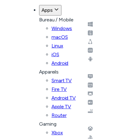
Apps
Bureau / Mobile
Windows
macOS
Linux
iOS
Android
Appareils
Smart TV
Fire TV
Android TV
Apple TV
Router
Gaming
Xbox