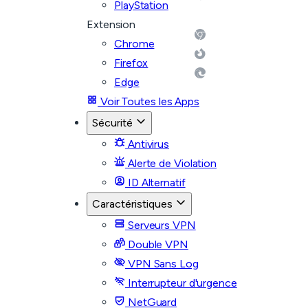
PlayStation
Extension
Chrome
Firefox
Edge
Voir Toutes les Apps
Sécurité
Antivirus
Alerte de Violation
ID Alternatif
Caractéristiques
Serveurs VPN
Double VPN
VPN Sans Log
Interrupteur d'urgence
NetGuard