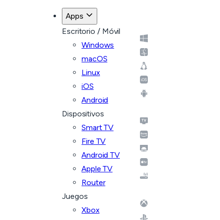
Apps
Escritorio / Móvil
Windows
macOS
Linux
iOS
Android
Dispositivos
Smart TV
Fire TV
Android TV
Apple TV
Router
Juegos
Xbox