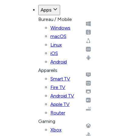
Apps
Bureau / Mobile
Windows
macOS
Linux
iOS
Android
Appareils
Smart TV
Fire TV
Android TV
Apple TV
Router
Gaming
Xbox