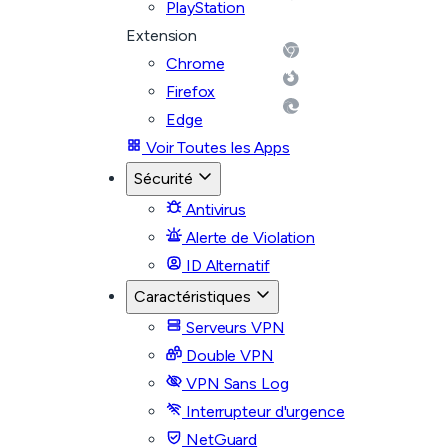
PlayStation
Extension
Chrome
Firefox
Edge
Voir Toutes les Apps
Sécurité
Antivirus
Alerte de Violation
ID Alternatif
Caractéristiques
Serveurs VPN
Double VPN
VPN Sans Log
Interrupteur d'urgence
NetGuard