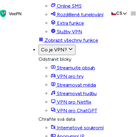
Online SMS
CS
Rozdělené tunelování
Extra funkce
Služby VPN
Zobrazit všechny funkce
Co je VPN?
Odstranit bloky
Streamujte obsah
VPN pro hry
Streamovat média
Streamovat hudbu
VPN pro Netflix
VPN pro ChatGPT
Chraňte svá data
Internetové soukromí
Anonymní IP