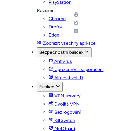
PlayStation
Rozšíření
Chrome
Firefox
Edge
Zobrazit všechny aplikace
Bezpečnostní balíček
Antivirus
Upozornění na porušení
Alternativní ID
Funkce
VPN servery
Dvojitá VPN
Bez logování
Kill Switch
NetGuard