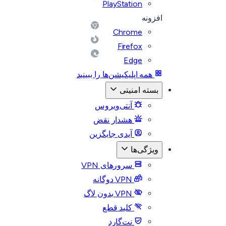
PlayStation
افزونه
Chrome
Firefox
Edge
همه اپلیکیشن‌ها را ببینید
بسته امنیتی
آنتی‌ویروس
هشدار نقض
آیدی جایگزین
ویژگی‌ها
سرورهای VPN
VPN دوگانه
VPN بدون لاگ
کلید قطع
نت‌گارد