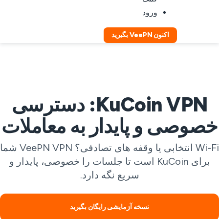
ورود
اکنون VeePN بگیرید
KuCoin VPN: دسترسی
صوصی و پایدار به معاملات
Wi-Fi انتخابی یا وقفه های تصادفی؟ VeePN VPN شما
برای KuCoin است تا جلسات را خصوصی، پایدار و
سریع نگه دارد.
نسخه آزمایشی رایگان بگیرید