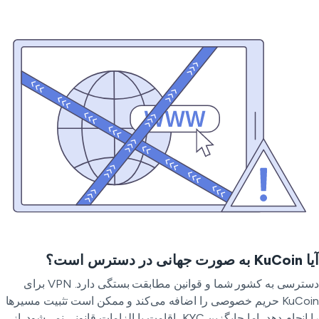
ت جهانی در دسترس است؟
دسترسی به کشور شما و قوانین مطابقت بستگی دارد. VPN برای
KuCoin حریم خصوصی را اضافه می‌کند و ممکن است تثبیت مسیرها
را انجام دهد، اما جایگزین KYC، اقامت یا الزامات قانونی نمی‌شود. از