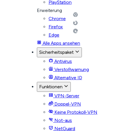
PlayStation
Erweiterung
Chrome
Firefox
Edge
Alle Apps ansehen
Sicherheitspaket
Antivirus
Verstoßwarnung
Alternative ID
Funktionen
VPN-Server
Doppel-VPN
Keine Protokoll-VPN
Not-aus
NetGuard