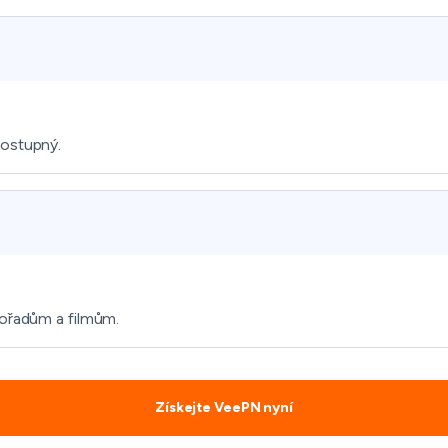
dostupný.
pořadům a filmům.
Získejte VeePN nyní