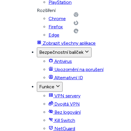
PlayStation
Rozšíření
Chrome
Firefox
Edge
Zobrazit všechny aplikace
Bezpečnostní balíček
Antivirus
Upozornění na porušení
Alternativní ID
Funkce
VPN servery
Dvojitá VPN
Bez logování
Kill Switch
NetGuard