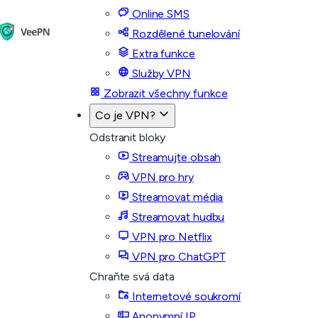
Online SMS
Rozdělené tunelování
Extra funkce
Služby VPN
Zobrazit všechny funkce
Co je VPN?
Odstranit bloky
Streamujte obsah
VPN pro hry
Streamovat média
Streamovat hudbu
VPN pro Netflix
VPN pro ChatGPT
Chraňte svá data
Internetové soukromí
Anonymní IP