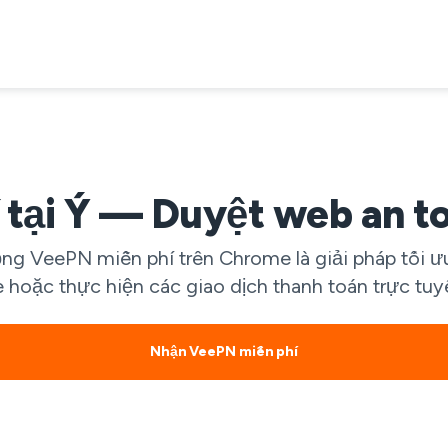
 tại Ý — Duyệt web an to
ộng VeePN miễn phí trên Chrome là giải pháp tối ư
hoặc thực hiện các giao dịch thanh toán trực tuy
Nhận VeePN miễn phí