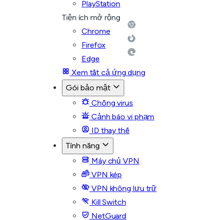
PlayStation
Tiện ích mở rộng
Chrome
Firefox
Edge
Xem tất cả ứng dụng
Gói bảo mật
Chống virus
Cảnh báo vi phạm
ID thay thế
Tính năng
Máy chủ VPN
VPN kép
VPN không lưu trữ
Kill Switch
NetGuard