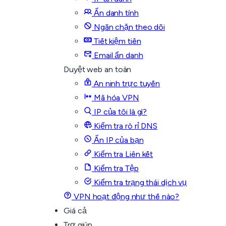
Ẩn danh tính
Ngăn chặn theo dõi
Tiết kiệm tiền
Email ẩn danh
Duyệt web an toàn
An ninh trực tuyến
Mã hóa VPN
IP của tôi là gì?
Kiểm tra rò rỉ DNS
Ẩn IP của bạn
Kiểm tra Liên kết
Kiểm tra Tệp
Kiểm tra trạng thái dịch vụ
VPN hoạt động như thế nào?
Giá cả
Trợ giúp