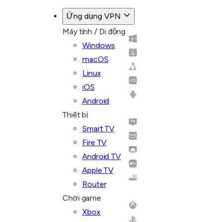
Ứng dụng VPN
Máy tính / Di động
Windows
macOS
Linux
iOS
Android
Thiết bị
Smart TV
Fire TV
Android TV
Apple TV
Router
Chơi game
Xbox