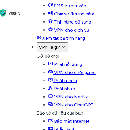
SMS trực tuyến
Chia sẻ đường hầm
Tính năng bổ sung
VPN cho dịch vụ
Xem tất cả tính năng
VPN là gì?
Gỡ bỏ khối
Phát nội dung
VPN cho chơi game
Phát media
Phát nhạc
VPN cho Netflix
VPN cho ChatGPT
Bảo vệ dữ liệu của bạn
Bảo mật Internet
IP ẩn danh