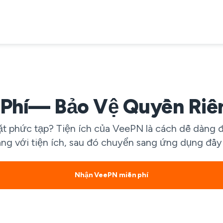
Phí— Bảo Vệ Quyền Riê
 phức tạp? Tiện ích của VeePN là cách dễ dàng để
àng với tiện ích, sau đó chuyển sang ứng dụng đầ
Nhận VeePN miễn phí