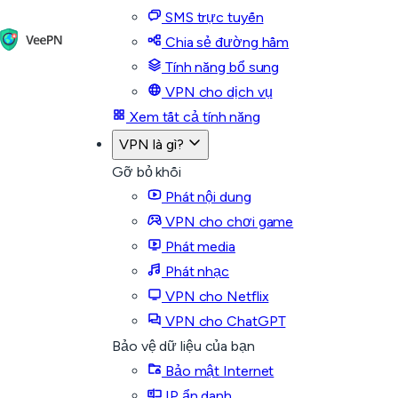
SMS trực tuyến
Chia sẻ đường hầm
Tính năng bổ sung
VPN cho dịch vụ
Xem tất cả tính năng
VPN là gì?
Gỡ bỏ khối
Phát nội dung
VPN cho chơi game
Phát media
Phát nhạc
VPN cho Netflix
VPN cho ChatGPT
Bảo vệ dữ liệu của bạn
Bảo mật Internet
IP ẩn danh