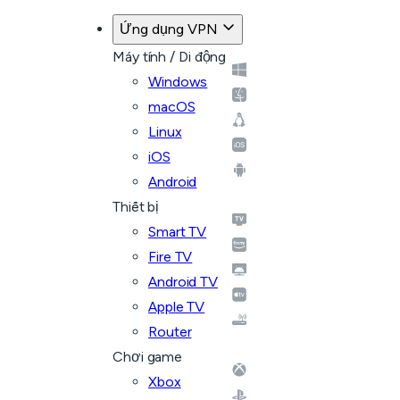
Ứng dụng VPN
Máy tính / Di động
Windows
macOS
Linux
iOS
Android
Thiết bị
Smart TV
Fire TV
Android TV
Apple TV
Router
Chơi game
Xbox