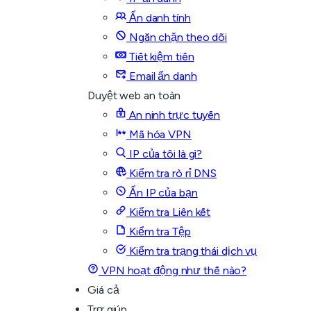
Ẩn danh tính
Ngăn chặn theo dõi
Tiết kiệm tiền
Email ẩn danh
Duyệt web an toàn
An ninh trực tuyến
Mã hóa VPN
IP của tôi là gì?
Kiểm tra rò rỉ DNS
Ẩn IP của bạn
Kiểm tra Liên kết
Kiểm tra Tệp
Kiểm tra trạng thái dịch vụ
VPN hoạt động như thế nào?
Giá cả
Trợ giúp