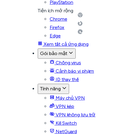
PlayStation
Tiện ích mở rộng
Chrome
Firefox
Edge
Xem tất cả ứng dụng
Gói bảo mật
Chống virus
Cảnh báo vi phạm
ID thay thế
Tính năng
Máy chủ VPN
VPN kép
VPN không lưu trữ
Kill Switch
NetGuard