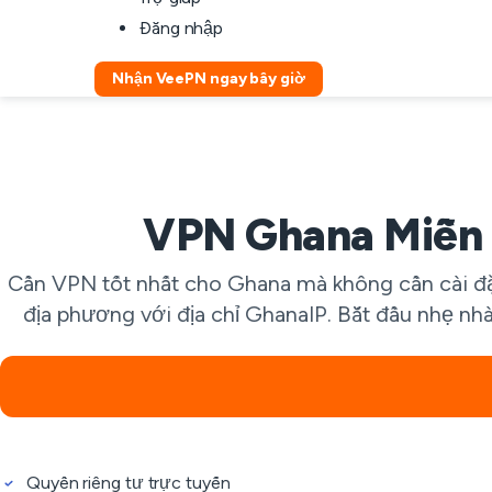
Đăng nhập
Nhận VeePN ngay bây giờ
VPN Ghana Miễn 
Cần VPN tốt nhất cho Ghana mà không cần cài đặt
địa phương với địa chỉ GhanaIP. Bắt đầu nhẹ nh
Quyền riêng tư trực tuyến