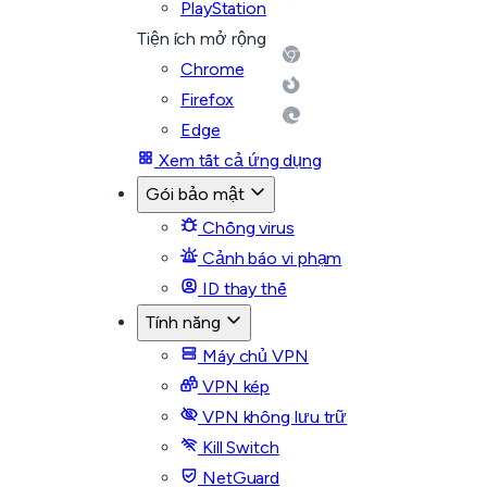
PlayStation
Tiện ích mở rộng
Chrome
Firefox
Edge
Xem tất cả ứng dụng
Gói bảo mật
Chống virus
Cảnh báo vi phạm
ID thay thế
Tính năng
Máy chủ VPN
VPN kép
VPN không lưu trữ
Kill Switch
NetGuard