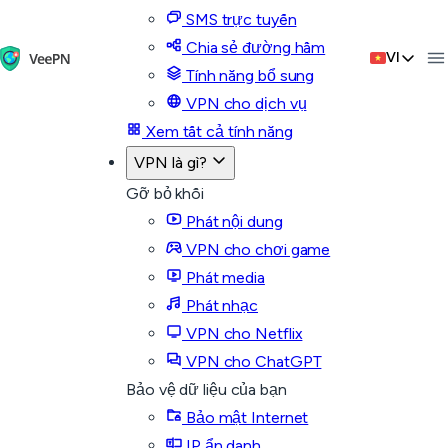
SMS trực tuyến
Chia sẻ đường hầm
VI
Tính năng bổ sung
VPN cho dịch vụ
Xem tất cả tính năng
VPN là gì?
Gỡ bỏ khối
Phát nội dung
VPN cho chơi game
Phát media
Phát nhạc
VPN cho Netflix
VPN cho ChatGPT
Bảo vệ dữ liệu của bạn
Bảo mật Internet
IP ẩn danh