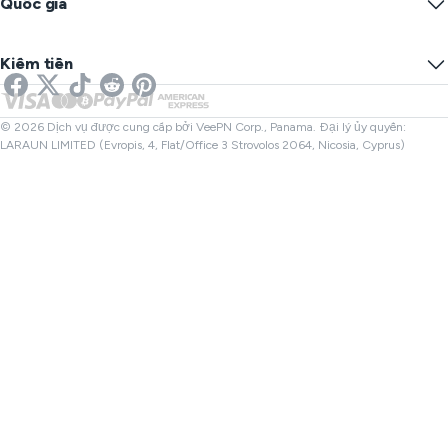
Quốc gia
Tùy chọn Cookie
Ẩn IP của bạn
VPN cho chơi game
Kiểm tra rò rỉ DNS
Ngăn chặn theo dõi
VPN Mỹ
SMS trực tuyến
Kiếm tiền
VPN cho Streaming
VPN Anh
Kiểm tra Liên kết
VPN Netflix
VPN Canada
Kiểm tra Tệp
Đối tác
VPN Thổ Nhĩ Kỳ
© 2026 Dịch vụ được cung cấp bởi VeePN Corp., Panama. Đại lý ủy quyền:
LARAUN LIMITED (Evropis, 4, Flat/Office 3 Strovolos 2064, Nicosia, Cyprus)