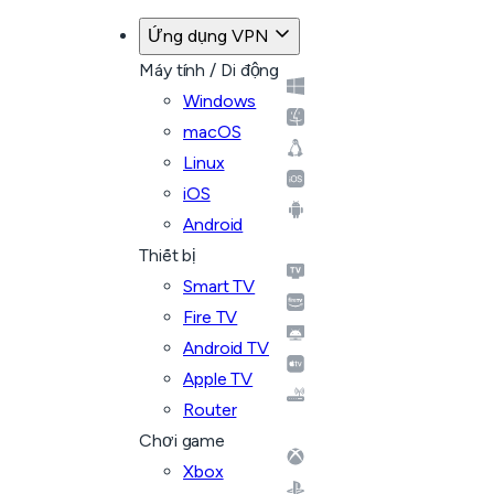
Ứng dụng VPN
Máy tính / Di động
Windows
macOS
Linux
iOS
Android
Thiết bị
Smart TV
Fire TV
Android TV
Apple TV
Router
Chơi game
Xbox