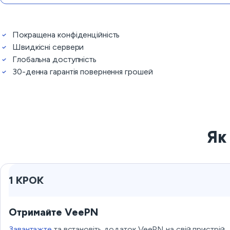
Покращена конфіденційність
Швидкісні сервери
Глобальна доступність
30-денна гарантія повернення грошей
Як
1 КРОК
Отримайте VeePN
Завантажте
та встановіть додаток VeePN на свій пристрій.