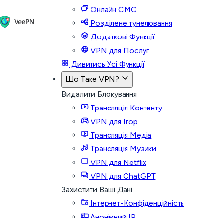
Онлайн СМС
Розділене тунелювання
Додаткові Функції
VPN для Послуг
Дивитись Усі Функції
Що Таке VPN?
Видалити Блокування
Трансляція Контенту
VPN для Ігор
Трансляція Медіа
Трансляція Музики
VPN для Netflix
VPN для ChatGPT
Захистити Ваші Дані
Інтернет-Конфіденційність
Анонімний IP