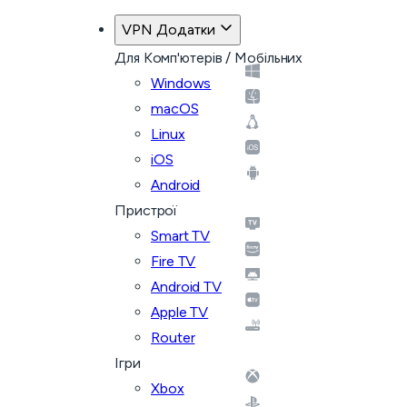
VPN Додатки
Для Комп'ютерів / Мобільних
Windows
macOS
Linux
iOS
Android
Пристрої
Smart TV
Fire TV
Android TV
Apple TV
Router
Ігри
Xbox