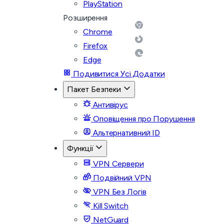
PlayStation
Розширення
Chrome
Firefox
Edge
Подивитися Усі Додатки
Пакет Безпеки
Антивірус
Оповіщення про Порушення
Альтернативний ID
Функції
VPN Сервери
Подвійний VPN
VPN Без Логів
Kill Switch
NetGuard