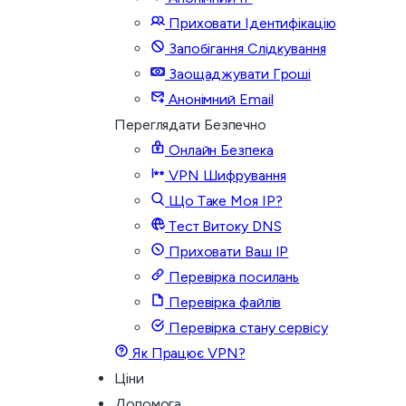
Приховати Ідентифікацію
Запобігання Слідкування
Заощаджувати Гроші
Анонімний Email
Переглядати Безпечно
Онлайн Безпека
VPN Шифрування
Що Таке Моя IP?
Тест Витоку DNS
Приховати Ваш IP
Перевірка посилань
Перевірка файлів
Перевірка стану сервісу
Як Працює VPN?
Ціни
Допомога