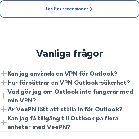
Läs fler recensioner
Vanliga frågor
Kan jag använda en VPN för Outlook?
Absolut! Anslut VeePN för att säkert nå Outlook från
Hur förbättrar en VPN Outlook-säkerhet?
vilken plats som helst.
En VPN krypterar din internetanslutning, skyddar
Vad gör jag om Outlook inte fungerar med
känslig information medan du får åtkomst till din e-
min VPN?
post.
Om du upplever problem, försök att ansluta till en
Är VeePN lätt att ställa in för Outlook?
annan server eller kontrollera dina VPN-inställningar.
Ja! VeePN:s användarvänliga gränssnitt gör det enkelt
Kan jag få tillgång till Outlook på flera
att ansluta och ställa in för Outlook.
enheter med VeePN?
Ja, du kan ansluta upp till 10 enheter med en enda