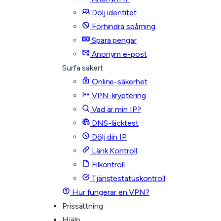
Dölj identitet
Förhindra spårning
Spara pengar
Anonym e-post
Surfa säkert
Online-säkerhet
VPN-kryptering
Vad är min IP?
DNS-läcktest
Dölj din IP
Länk Kontroll
Filkontroll
Tjänstestatuskontroll
Hur fungerar en VPN?
Prissättning
Hjälp