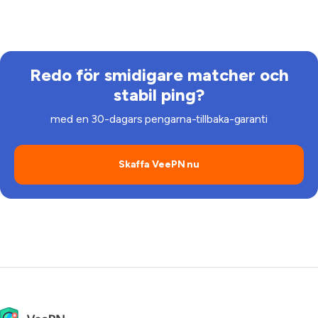
VeePN-prenumeration.
Redo för smidigare matcher och
stabil ping?
med en 30-dagars pengarna-tillbaka-garanti
Skaffa VeePN nu