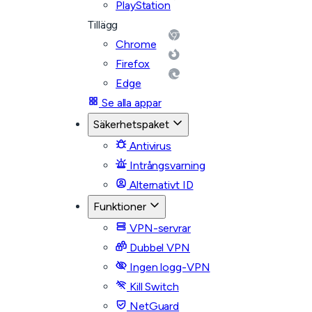
PlayStation
Tillägg
Chrome
Firefox
Edge
Se alla appar
Säkerhetspaket
Antivirus
Intrångsvarning
Alternativt ID
Funktioner
VPN-servrar
Dubbel VPN
Ingen logg-VPN
Kill Switch
NetGuard