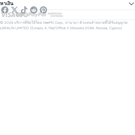
SMS ออนไลน์
หาเงิน
VPN สำหรับการสตรีม
VPN ของสหราชอาณาจักร
ตรวจสอบลิงก์
Netflix VPN
VPN ของแคนาดา
ตรวจสอบไฟล์
พันธมิตร
VPN ของตุรกี
© 2026 บริการที่จัดให้โดย VeePN Corp., ปานามา ตัวแทนจำหน่ายที่ได้รับอนุญาต:
LARAUN LIMITED (Evropis, 4, Flat/Office 3 Strovolos 2064, Nicosia, Cyprus)