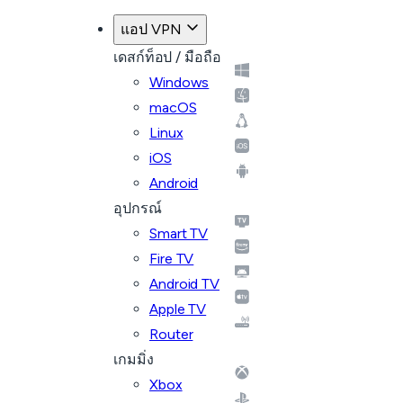
แอป VPN
เดสก์ท็อป / มือถือ
Windows
macOS
Linux
iOS
Android
อุปกรณ์
Smart TV
Fire TV
Android TV
Apple TV
Router
เกมมิ่ง
Xbox