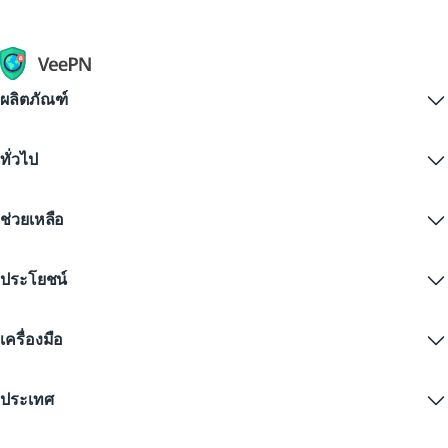
ผลิตภัณฑ์
Windows PC VPN
ทั่วไป
VPN for macOS
Linux VPN
VPN คืออะไร?
iOS VPN
ช่วยเหลือ
ดาวน์โหลด VPN
Android VPN
คุณสมบัติ
Chrome
ศูนย์บริการลูกค้า
ราคา
ประโยชน์
Firefox
ติดต่อเรา
ทดลองใช้ VPN ฟรี
Edge
คำถามที่พบบ่อย
คูปอง
สตรีมเนื้อหา
VPN ฟรี
นโยบายความเป็นส่วนตัว
เครื่องมือ
ส่วนลดนักเรียน
ความเป็นส่วนตัวทางอินเทอร์เน็ต
ข้อกำหนดการให้บริการ
เซิร์ฟเวอร์ VPN
ความปลอดภัยออนไลน์
การแจ้งเตือนคำขอข้อมูล
IP ของฉันคืออะไร?
บล็อก
IP ไม่ระบุตัวตน
ประเทศ
การตั้งค่าคุกกี้
ซ่อน IP ของคุณ
VPN สำหรับเล่นเกม
ทดสอบการรั่วไหลของ DNS
ป้องกันการติดตาม
VPN ของสหรัฐ