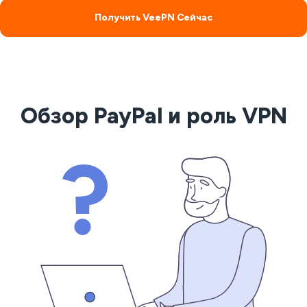
Получить VeePN Сейчас
Обзор PayPal и роль VPN