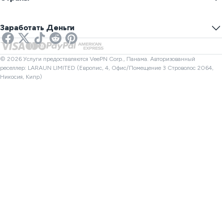
VPN для Игр
Тест Утечки DNS
Предотвратить Отслеживание
США VPN
Онлайн SMS
Заработать Деньги
VPN для стриминга
Великобритания VPN
Проверка ссылок
Netflix VPN
Канада VPN
Проверка файлов
Партнеры
Турция VPN
© 2026 Услуги предоставляются VeePN Corp., Панама. Авторизованный
реселлер: LARAUN LIMITED (Европис, 4, Офис/Помещение 3 Строволос 2064,
Никосия, Кипр)