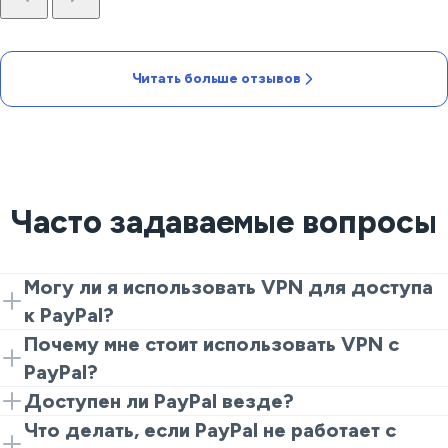
Читать больше отзывов
Часто задаваемые вопросы
Могу ли я использовать VPN для доступа
к PayPal?
Да, использование VeePN обеспечивает
Почему мне стоит использовать VPN с
безопасный доступ к PayPal из любой точки мира,
PayPal?
помогая вам безопасно управлять вашими
VPN добавляет дополнительный уровень
Доступен ли PayPal везде?
транзакциями.
безопасности, шифруя ваши данные и скрывая ваш
Услуги PayPal могут различаться в зависимости от
Что делать, если PayPal не работает с
IP-адрес для защиты от мошенничества.