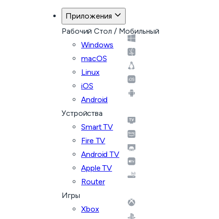
Приложения
Рабочий Стол / Мобильный
Windows
macOS
Linux
iOS
Android
Устройства
Smart TV
Fire TV
Android TV
Apple TV
Router
Игры
Xbox