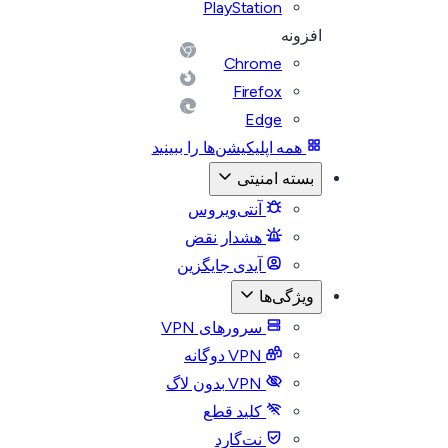
PlayStation
افزونه
Chrome
Firefox
Edge
همه اپلیکیشن‌ها را ببینید
بسته امنیتی
آنتی‌ویروس
هشدار نقض
آیدی جایگزین
ویژگی‌ها
سرورهای VPN
VPN دوگانه
VPN بدون لاگ
کلید قطع
نت‌گارد