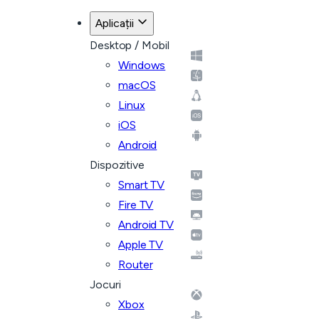
Aplicații
Desktop / Mobil
Windows
macOS
Linux
iOS
Android
Dispozitive
Smart TV
Fire TV
Android TV
Apple TV
Router
Jocuri
Xbox