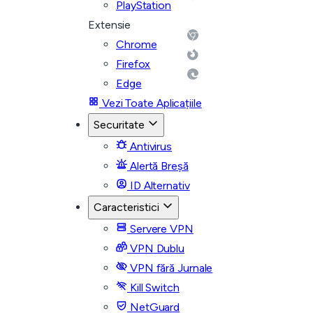
PlayStation
Extensie
Chrome
Firefox
Edge
Vezi Toate Aplicațiile
Securitate
Antivirus
Alertă Breșă
ID Alternativ
Caracteristici
Servere VPN
VPN Dublu
VPN fără Jurnale
Kill Switch
NetGuard