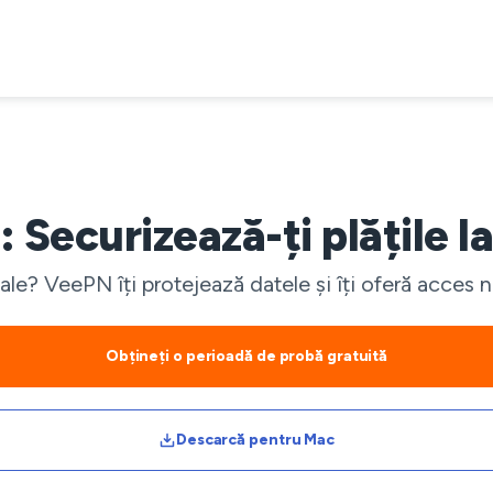
Securizează-ți plățile la
nale? VeePN îți protejează datele și îți oferă acces 
Obțineți o perioadă de probă gratuită
Descarcă pentru Mac