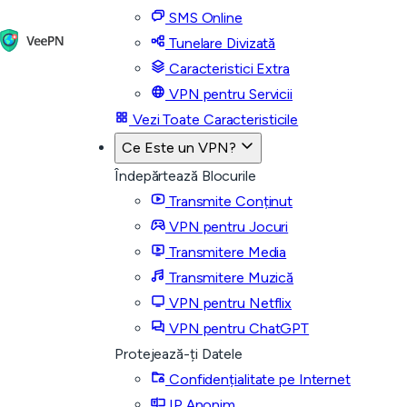
SMS Online
Tunelare Divizată
Caracteristici Extra
VPN pentru Servicii
Vezi Toate Caracteristicile
Ce Este un VPN?
Îndepărtează Blocurile
Transmite Conținut
VPN pentru Jocuri
Transmitere Media
Transmitere Muzică
VPN pentru Netflix
VPN pentru ChatGPT
Protejează-ți Datele
Confidențialitate pe Internet
IP Anonim