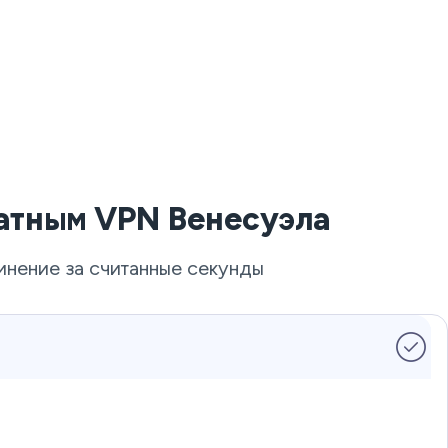
латным VPN Венесуэла
инение за считанные секунды