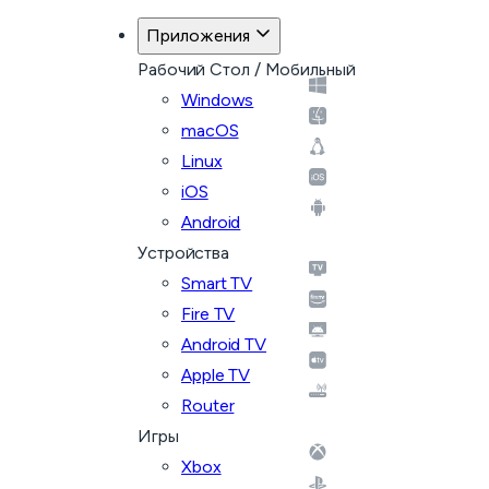
Приложения
Рабочий Стол / Мобильный
Windows
macOS
Linux
iOS
Android
Устройства
Smart TV
Fire TV
Android TV
Apple TV
Router
Игры
Xbox