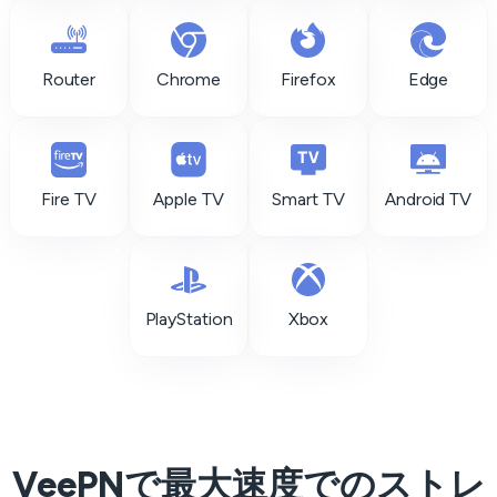
Router
Chrome
Firefox
Edge
Fire TV
Apple TV
Smart TV
Android TV
PlayStation
Xbox
VeePNで最大速度でのストレ