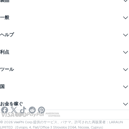
製品
Windows PC VPN
一般
VPN for macOS
Linux VPN
VPNとは？
iOS VPN
ヘルプ
VPNダウンロード
Android VPN
特徴
Chrome
サポートセンター
価格
利点
Firefox
お問い合わせ
VPN無料トライアル
Edge
FAQ
クーポン
コンテンツをストリームする
無料VPN
プライバシーポリシー
ツール
学生割引
インターネットプライバシー
利用規約
VPNサーバー
オンラインセキュリティ
ワラントカナリア
私のIPは何ですか？
ブログ
匿名IP
国
クッキープリファレンス
あなたのIPを隠す
ゲーム用VPN
DNSリークテスト
トラッキングを防ぐ
アメリカVPN
オンラインSMS
お金を稼ぐ
ストリーミング用VPN
イギリスVPN
リンクチェッカー
Netflix用VPN
カナダVPN
ファイルチェック
アフィリエイト
トルコVPN
© 2026 VeePN Corp.提供のサービス、パナマ。許可された再販業者：LARAUN
LIMITED（Evropis, 4, Flat/Office 3 Strovolos 2064, Nicosia, Cyprus）