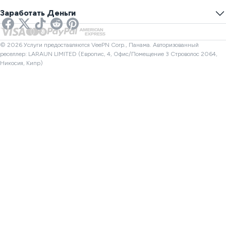
Предотвратить Отслеживание
США VPN
Онлайн SMS
Заработать Деньги
VPN для стриминга
Великобритания VPN
Проверка ссылок
Netflix VPN
Канада VPN
Проверка файлов
Партнеры
Турция VPN
© 2026 Услуги предоставляются VeePN Corp., Панама. Авторизованный
реселлер: LARAUN LIMITED (Европис, 4, Офис/Помещение 3 Строволос 2064,
Никосия, Кипр)