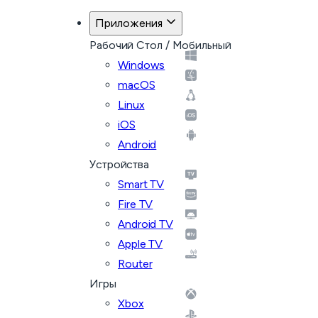
Приложения
Рабочий Стол / Мобильный
Windows
macOS
Linux
iOS
Android
Устройства
Smart TV
Fire TV
Android TV
Apple TV
Router
Игры
Xbox