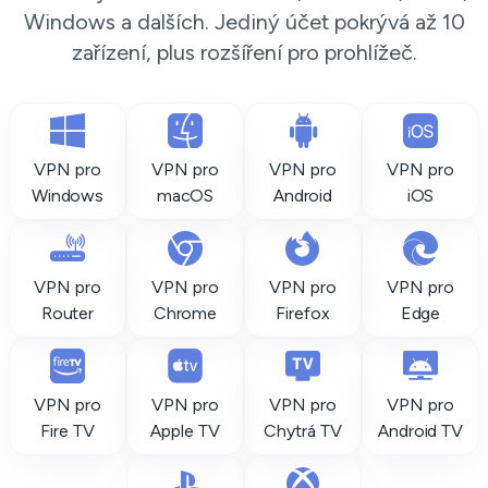
Windows a dalších. Jediný účet pokrývá až 10
zařízení, plus rozšíření pro prohlížeč.
VPN pro
VPN pro
VPN pro
VPN pro
Windows
macOS
Android
iOS
VPN pro
VPN pro
VPN pro
VPN pro
Router
Chrome
Firefox
Edge
VPN pro
VPN pro
VPN pro
VPN pro
Fire TV
Apple TV
Chytrá TV
Android TV