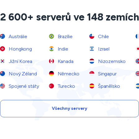
2 600+ serverů ve 148 zemích
Austrálie
Brazílie
Chile
Hongkong
Indie
Izrael
Jižní Korea
Kanada
Nizozemsko
Nový Zéland
Německo
Singapur
Spojené státy
Turecko
Španělsko
Všechny servery