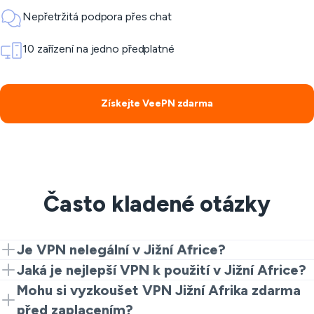
Nepřetržitá podpora přes chat
10 zařízení na jedno předplatné
Získejte VeePN zdarma
Často kladené otázky
Je VPN nelegální v Jižní Africe?
Ne. Pro většinu lidí je VPN pro Jižní Afriku legální
Jaká je nejlepší VPN k použití v Jižní Africe?
používat pro soukromí a bezpečnost. Stačí dodržovat
Nejlepší VPN pro Jižní Afriku je ta s silným šifrováním,
Mohu si vyzkoušet VPN Jižní Afrika zdarma
místní zákony a pravidla služby.
politikou No Logs a stabilními rychlostmi. VeePN je
před zaplacením?