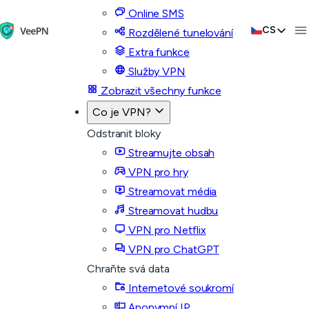
Online SMS
CS
Rozdělené tunelování
Extra funkce
Služby VPN
Zobrazit všechny funkce
Co je VPN?
Odstranit bloky
Streamujte obsah
VPN pro hry
Streamovat média
Streamovat hudbu
VPN pro Netflix
VPN pro ChatGPT
Chraňte svá data
Internetové soukromí
Anonymní IP