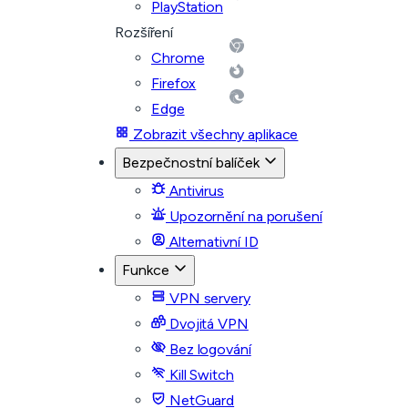
PlayStation
Rozšíření
Chrome
Firefox
Edge
Zobrazit všechny aplikace
Bezpečnostní balíček
Antivirus
Upozornění na porušení
Alternativní ID
Funkce
VPN servery
Dvojitá VPN
Bez logování
Kill Switch
NetGuard