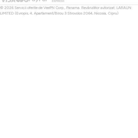
Verificator de fișiere
Afiliere
VPN Turcia
© 2026 Servicii oferite de VeePN Corp., Panama. Revânzător autorizat: LARAUN
LIMITED (Evropis, 4, Apartament/Birou 3 Strovolos 2064, Nicosia, Cipru)