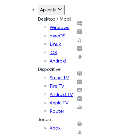
Aplicații
Desktop / Mobil
Windows
macOS
Linux
iOS
Android
Dispozitive
Smart TV
Fire TV
Android TV
Apple TV
Router
Jocuri
Xbox