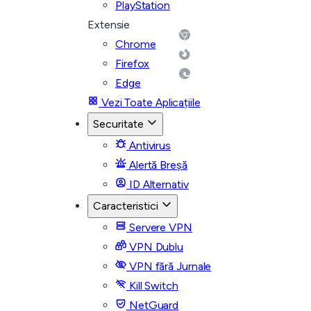
PlayStation
Extensie
Chrome
Firefox
Edge
Vezi Toate Aplicațiile
Securitate
Antivirus
Alertă Breșă
ID Alternativ
Caracteristici
Servere VPN
VPN Dublu
VPN fără Jurnale
Kill Switch
NetGuard