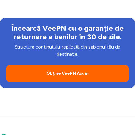
scopul tău este o utilizare lină a VPN pentru locația
Tinder în timp ce ești în mișcare.
Încearcă VeePN cu o garanție de
returnare a banilor în 30 de zile.
Structura conținutului replicată din șablonul tău de
destinație.
Obține VeePN Acum