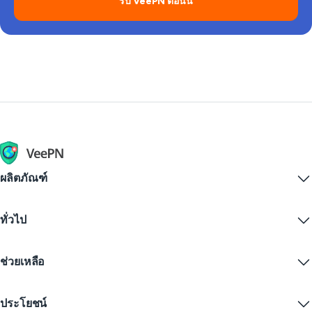
รับ VeePN ตอนนี้
ผลิตภัณฑ์
Windows PC VPN
ทั่วไป
VPN for macOS
Linux VPN
VPN คืออะไร?
iOS VPN
ช่วยเหลือ
ดาวน์โหลด VPN
Android VPN
คุณสมบัติ
Chrome
ศูนย์บริการลูกค้า
ราคา
ประโยชน์
Firefox
ติดต่อเรา