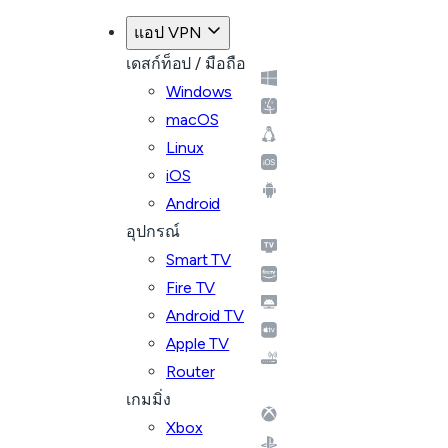
แอป VPN
เดสก์ท็อป / มือถือ
Windows
macOS
Linux
iOS
Android
อุปกรณ์
Smart TV
Fire TV
Android TV
Apple TV
Router
เกมมิ่ง
Xbox