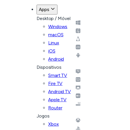
Apps
Desktop / Móvel
Windows
macOS
Linux
iOS
Android
Dispositivos
Smart TV
Fire TV
Android TV
Apple TV
Router
Jogos
Xbox