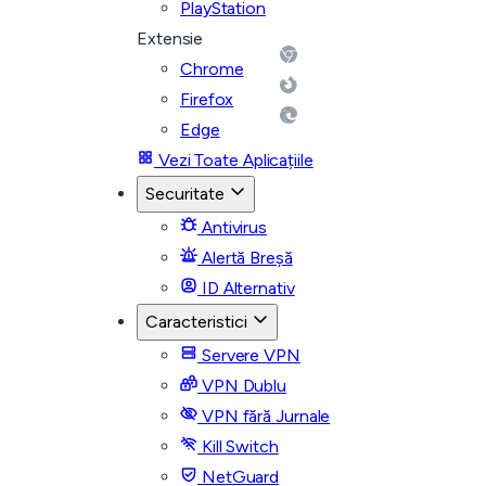
PlayStation
Extensie
Chrome
Firefox
Edge
Vezi Toate Aplicațiile
Securitate
Antivirus
Alertă Breșă
ID Alternativ
Caracteristici
Servere VPN
VPN Dublu
VPN fără Jurnale
Kill Switch
NetGuard