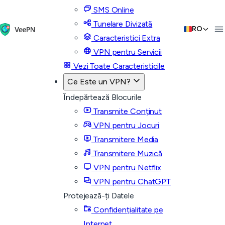
SMS Online
Tunelare Divizată
RO
Caracteristici Extra
VPN pentru Servicii
Vezi Toate Caracteristicile
Ce Este un VPN?
Îndepărtează Blocurile
Transmite Conținut
VPN pentru Jocuri
Transmitere Media
Transmitere Muzică
VPN pentru Netflix
VPN pentru ChatGPT
Protejează-ți Datele
Confidențialitate pe
Internet