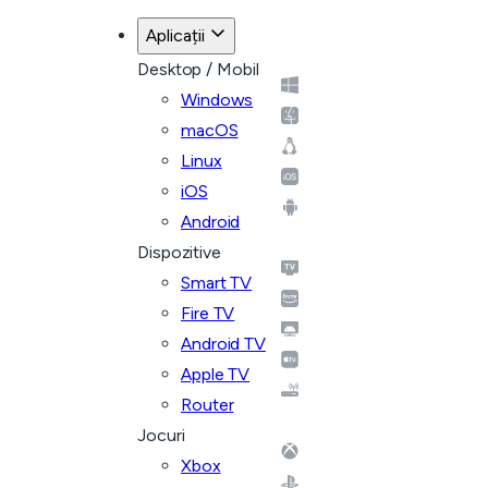
Aplicații
Desktop / Mobil
Windows
macOS
Linux
iOS
Android
Dispozitive
Smart TV
Fire TV
Android TV
Apple TV
Router
Jocuri
Xbox