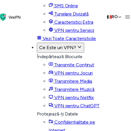
SMS Online
Tunelare Divizată
RO
Caracteristici Extra
VPN pentru Servicii
Vezi Toate Caracteristicile
Ce Este un VPN?
Îndepărtează Blocurile
Transmite Conținut
VPN pentru Jocuri
Transmitere Media
Transmitere Muzică
VPN pentru Netflix
VPN pentru ChatGPT
Protejează-ți Datele
Confidențialitate pe
Internet