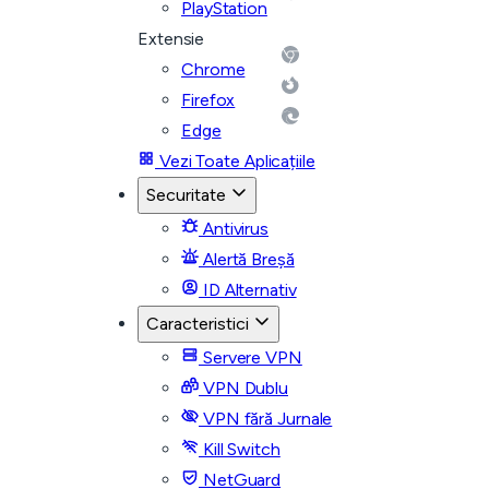
PlayStation
Extensie
Chrome
Firefox
Edge
Vezi Toate Aplicațiile
Securitate
Antivirus
Alertă Breșă
ID Alternativ
Caracteristici
Servere VPN
VPN Dublu
VPN fără Jurnale
Kill Switch
NetGuard