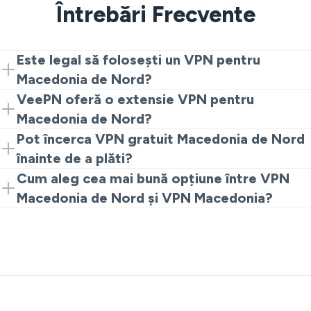
Întrebări Frecvente
Este legal să folosești un VPN pentru
Macedonia de Nord?
Da, este legal pentru confidențialitate și securitate.
VeePN oferă o extensie VPN pentru
Folosiți VPN Macedonia de Nord responsabil.
Macedonia de Nord?
Da. Încercați add-on-ul pentru Chrome pentru un VPN
Pot încerca VPN gratuit Macedonia de Nord
gratuit Macedonia de Nord, apoi treceți la aplicații
înainte de a plăti?
complete dacă doriți mai multă viteză și locații.
Da. Instalați extensia pentru a testa o configurare VPN
Cum aleg cea mai bună opțiune între VPN
gratuită Macedonia de Nord. Puteți oricând face
Macedonia de Nord și VPN Macedonia?
upgrade pentru streaming mai lin.
Dintre toți furnizorii de VPN, alegeți pe cel care oferă
criptare puternică, o politică No Logs și servere
apropiate. VeePN bifează toate boxele. Puteți începe
cu VPN gratuit Macedonia în extensie Chrome și apoi
alegeți planul care se potrivește.