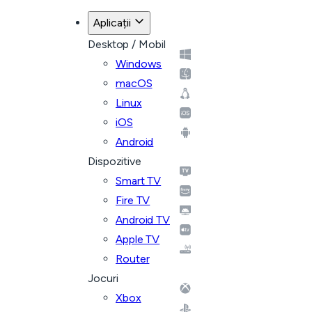
Aplicații
Desktop / Mobil
Windows
macOS
Linux
iOS
Android
Dispozitive
Smart TV
Fire TV
Android TV
Apple TV
Router
Jocuri
Xbox