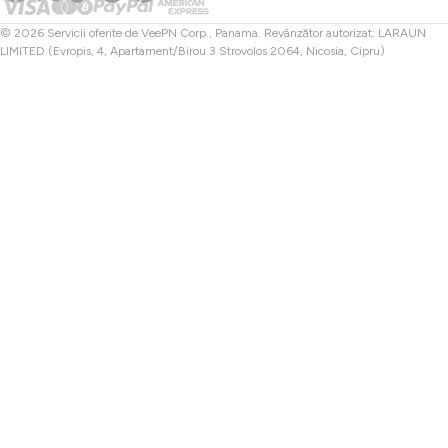
Verificator de fișiere
Afiliere
VPN Turcia
© 2026 Servicii oferite de VeePN Corp., Panama. Revânzător autorizat: LARAUN
LIMITED (Evropis, 4, Apartament/Birou 3 Strovolos 2064, Nicosia, Cipru)