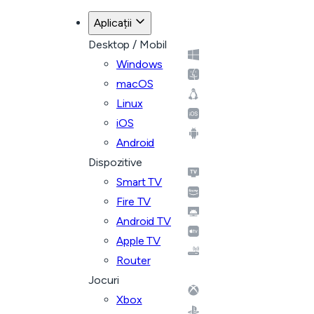
Aplicații
Desktop / Mobil
Windows
macOS
Linux
iOS
Android
Dispozitive
Smart TV
Fire TV
Android TV
Apple TV
Router
Jocuri
Xbox