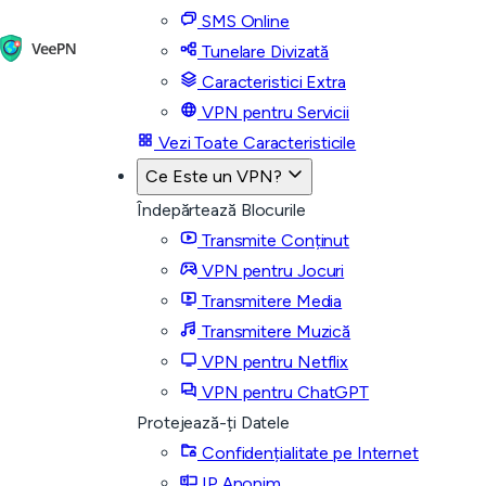
SMS Online
Tunelare Divizată
Caracteristici Extra
VPN pentru Servicii
Vezi Toate Caracteristicile
Ce Este un VPN?
Îndepărtează Blocurile
Transmite Conținut
VPN pentru Jocuri
Transmitere Media
Transmitere Muzică
VPN pentru Netflix
VPN pentru ChatGPT
Protejează-ți Datele
Confidențialitate pe Internet
IP Anonim