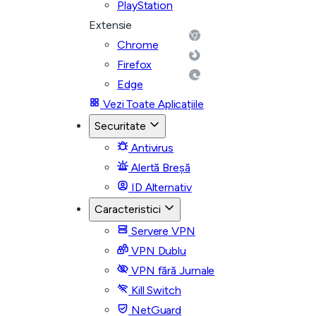
PlayStation
Extensie
Chrome
Firefox
Edge
Vezi Toate Aplicațiile
Securitate
Antivirus
Alertă Breșă
ID Alternativ
Caracteristici
Servere VPN
VPN Dublu
VPN fără Jurnale
Kill Switch
NetGuard