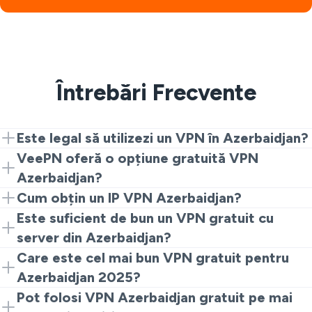
Întrebări Frecvente
Este legal să utilizezi un VPN în Azerbaidjan?
Pentru majoritatea utilizatorilor, Azerbaidjan permite
VeePN oferă o opțiune gratuită VPN
utilizarea VPN atât timp cât respectă reglementările
Azerbaidjan?
locale.
Da. Poți începe cu un VPN gratuit Azerbaidjan prin
Cum obțin un IP VPN Azerbaidjan?
extensia de browser și poți face un upgrade ulterior
Instalează VeePN, alege un VPN cu server din
Este suficient de bun un VPN gratuit cu
dacă este nevoie.
Azerbaidjan și conectează-te. Site-urile vor vedea un
server din Azerbaidjan?
IP VPN Azerbaidjan în locul celui real.
O opțiune gratuită funcționează bine pentru navigare și
Care este cel mai bun VPN gratuit pentru
confidențialitate. Pentru streaming sau utilizare
Azerbaidjan 2025?
intensivă, aplicațiile complete sunt mai bune.
Caută criptare puternică, politica fără loguri și servere
Pot folosi VPN Azerbaidjan gratuit pe mai
stabile. VeePN este adesea ales ca punct de plecare