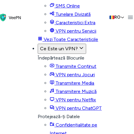
SMS Online
Tunelare Divizată
RO
Caracteristici Extra
VPN pentru Servicii
Vezi Toate Caracteristicile
Ce Este un VPN?
Îndepărtează Blocurile
Transmite Conținut
VPN pentru Jocuri
Transmitere Media
Transmitere Muzică
VPN pentru Netflix
VPN pentru ChatGPT
Protejează-ți Datele
Confidențialitate pe
Internet