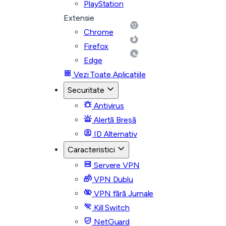
PlayStation
Extensie
Chrome
Firefox
Edge
Vezi Toate Aplicațiile
Securitate
Antivirus
Alertă Breșă
ID Alternativ
Caracteristici
Servere VPN
VPN Dublu
VPN fără Jurnale
Kill Switch
NetGuard