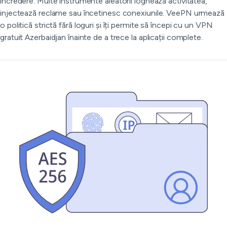
încredere. Multe instrumente aleatorii loghează activitatea,
injectează reclame sau încetinesc conexiunile. VeePN urmează
o politică strictă fără loguri și îți permite să începi cu un VPN
gratuit Azerbaidjan înainte de a trece la aplicații complete.