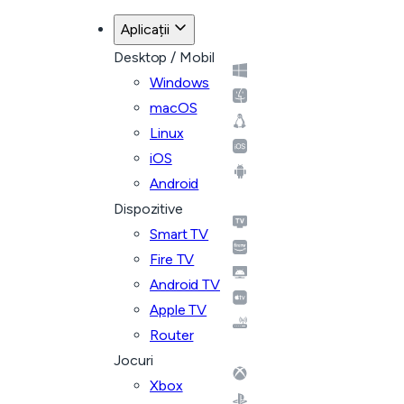
Aplicații
Desktop / Mobil
Windows
macOS
Linux
iOS
Android
Dispozitive
Smart TV
Fire TV
Android TV
Apple TV
Router
Jocuri
Xbox