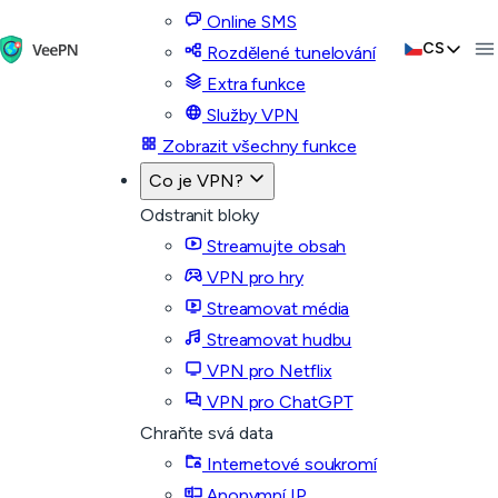
Online SMS
CS
Rozdělené tunelování
Extra funkce
Služby VPN
Zobrazit všechny funkce
Co je VPN?
Odstranit bloky
Streamujte obsah
VPN pro hry
Streamovat média
Streamovat hudbu
VPN pro Netflix
VPN pro ChatGPT
Chraňte svá data
Internetové soukromí
Anonymní IP