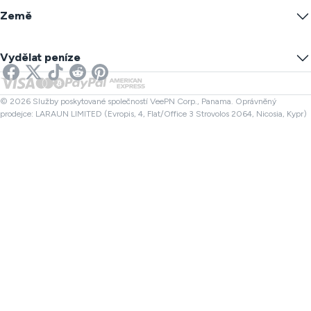
Warrant Canary
Jaká je moje IP?
Blog
Anonymní IP
Země
Nastavení cookies
Skryjte svou IP
VPN pro hry
Test úniku DNS
Zabránit sledování
US VPN
Online SMS
Vydělat peníze
VPN pro Streamování
UK VPN
Kontrola odkazu
VPN pro Netflix
Kanada VPN
Kontrola souboru
Partneři
Turecko VPN
© 2026 Služby poskytované společností VeePN Corp., Panama. Oprávněný
prodejce: LARAUN LIMITED (Evropis, 4, Flat/Office 3 Strovolos 2064, Nicosia, Kypr)