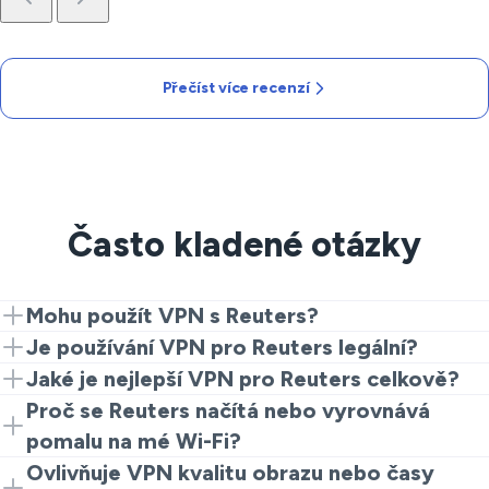
Přečíst více recenzí
Často kladené otázky
Mohu použít VPN s Reuters?
Ano. Budete muset nainstalovat VeePN na své
Je používání VPN pro Reuters legální?
zařízení. Poté se připojte k serveru umístěnému v
Většinou ano. Zkontrolujte své místní zákony a
Jaké je nejlepší VPN pro Reuters celkově?
blízkosti a otevřete web Reuters nebo jejich aplikaci.
dodržujte podmínky platformy. VPN chrání soukromí a
Hledejte rychlé servery, moderní protokoly a jasnou
Proč se Reuters načítá nebo vyrovnává
zlepšuje kvalitu připojení.
politiku nezáznamu. VeePN splňuje tyto požadavky pro
pomalu na mé Wi-Fi?
spolehlivé každodenní čtení a živé video.
Rušné sítě mohou zpomalit nebo špatně směrovat
Ovlivňuje VPN kvalitu obrazu nebo časy