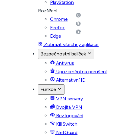
PlayStation
Rozšíření
Chrome
Firefox
Edge
Zobrazit všechny aplikace
Bezpečnostní balíček
Antivirus
Upozornění na porušení
Alternativní ID
Funkce
VPN servery
Dvojitá VPN
Bez logování
Kill Switch
NetGuard