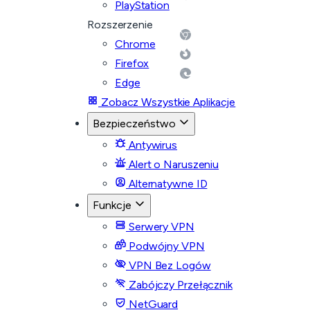
PlayStation
Rozszerzenie
Chrome
Firefox
Edge
Zobacz Wszystkie Aplikacje
Bezpieczeństwo
Antywirus
Alert o Naruszeniu
Alternatywne ID
Funkcje
Serwery VPN
Podwójny VPN
VPN Bez Logów
Zabójczy Przełącznik
NetGuard