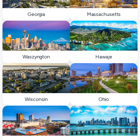
Georgia
Massachusetts
Waszyngton
Hawaje
Wisconsin
Ohio