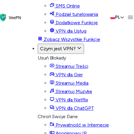
SMS Online
Podział tunelowania
PL
Dodatkowe Funkcje
VPN dla Usług
Zobacz Wszystkie Funkcje
Czym jest VPN?
Usuń Blokady
Streamuj Treści
VPN dla Gier
Streamuj Media
Streamuj Muzykę
VPN dla Netflix
VPN dla ChatGPT
Chroń Swoje Dane
Prywatność w Internecie
Anonimowy IP