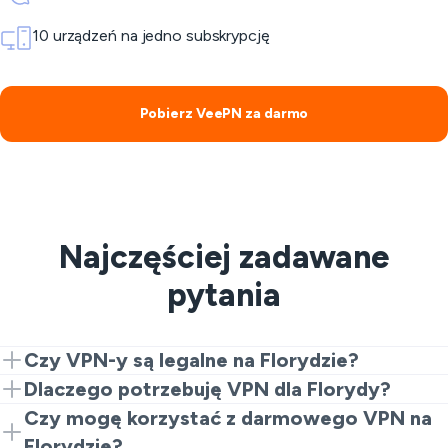
10 urządzeń na jedno subskrypcję
Pobierz VeePN za darmo
Najczęściej zadawane
pytania
Czy VPN-y są legalne na Florydzie?
VPN-y są na ogół legalne w większości krajów, więc
Dlaczego potrzebuję VPN dla Florydy?
możesz uzyskać adres IP na Florydzie. Ważne jest
Aby w pełni korzystać ze swojego życia cyfrowego
Czy mogę korzystać z darmowego VPN na
jednak, aby pamiętać, że angażowanie się w nielegalne
poza domem, VPN dla Florydy jest niezbędny. Używaj
Florydzie?