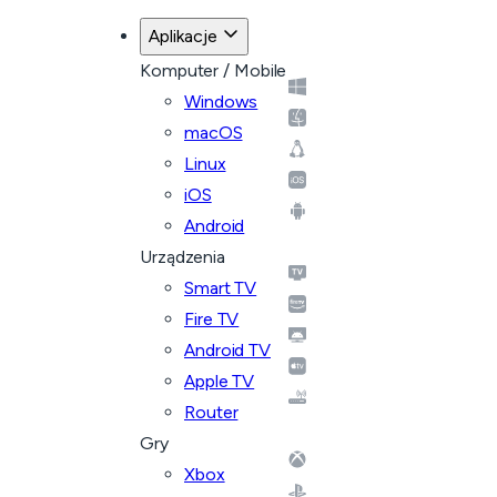
Aplikacje
Komputer / Mobile
Windows
macOS
Linux
iOS
Android
Urządzenia
Smart TV
Fire TV
Android TV
Apple TV
Router
Gry
Xbox