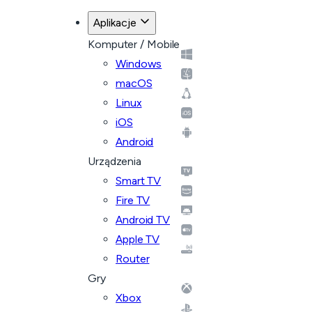
Aplikacje
Komputer / Mobile
Windows
macOS
Linux
iOS
Android
Urządzenia
Smart TV
Fire TV
Android TV
Apple TV
Router
Gry
Xbox