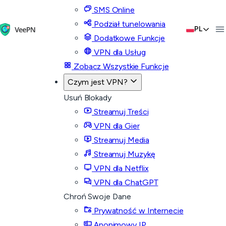
SMS Online
Podział tunelowania
PL
Dodatkowe Funkcje
VPN dla Usług
Zobacz Wszystkie Funkcje
Czym jest VPN?
Usuń Blokady
Streamuj Treści
VPN dla Gier
Streamuj Media
Streamuj Muzykę
VPN dla Netflix
VPN dla ChatGPT
Chroń Swoje Dane
Prywatność w Internecie
Anonimowy IP