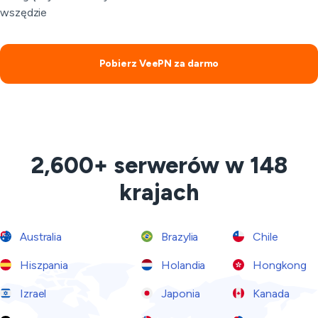
wszędzie
Pobierz VeePN za darmo
2,600+ serwerów w 148
krajach
Australia
Brazylia
Chile
Hiszpania
Holandia
Hongkong
Izrael
Japonia
Kanada