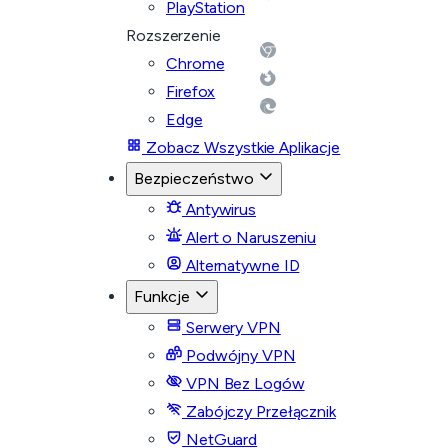
PlayStation
Rozszerzenie
Chrome
Firefox
Edge
Zobacz Wszystkie Aplikacje
Bezpieczeństwo
Antywirus
Alert o Naruszeniu
Alternatywne ID
Funkcje
Serwery VPN
Podwójny VPN
VPN Bez Logów
Zabójczy Przełącznik
NetGuard