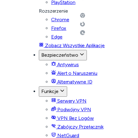
PlayStation
Rozszerzenie
Chrome
Firefox
Edge
Zobacz Wszystkie Aplikacje
Bezpieczeństwo
Antywirus
Alert o Naruszeniu
Alternatywne ID
Funkcje
Serwery VPN
Podwójny VPN
VPN Bez Logów
Zabójczy Przełącznik
NetGuard