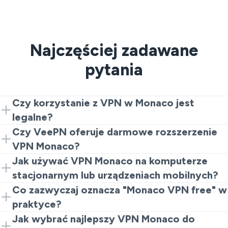
Najczęściej zadawane
pytania
Czy korzystanie z VPN w Monaco jest
legalne?
W większości przypadków korzystanie z VPN dla
Czy VeePN oferuje darmowe rozszerzenie
prywatności i bezpieczeństwa jest w porządku. Po
VPN Monaco?
prostu używaj go odpowiedzialnie, respektuj lokalne
Tak. Możesz zacząć od rozszerzenia dla Chrome jako
Jak używać VPN Monaco na komputerze
prawo i unikaj wszelkich nielegalnych działań.
darmowej opcji VPN Monaco do lekkiego
stacjonarnym lub urządzeniach mobilnych?
przeglądania. Jeśli później potrzebujesz większych
Zainstaluj VeePN na swoim urządzeniu lub użyj
Co zazwyczaj oznacza "Monaco VPN free" w
prędkości i funkcji, możesz przejść do pełnych
rozszerzenia przeglądarki. Wybierz lokalizację serwera i
praktyce?
aplikacji.
połącz się. Gdy jest włączony, Twój ruch przechodzi
Zazwyczaj oznacza to, że możesz wypróbować
Jak wybrać najlepszy VPN Monaco do
przez VPN zamiast przez regularne połączenie.