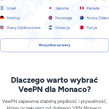
Izrael
Japonia
Kanada
Niemcy
Norwegia
Nowa Zeland
Stany Zjednoczone
Szwecja
Turcja
Wszystkie serwery
Dlaczego warto wybrać
VeePN dla Monaco?
VeePN zapewnia stabilną prędkość i prywatność,
której oczekujesz od dobrego VPN Monaco.