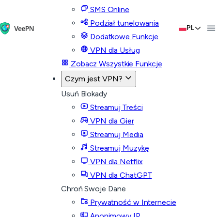
SMS Online
Podział tunelowania
PL
Dodatkowe Funkcje
VPN dla Usług
Zobacz Wszystkie Funkcje
Czym jest VPN?
Usuń Blokady
Streamuj Treści
VPN dla Gier
Streamuj Media
Streamuj Muzykę
VPN dla Netflix
VPN dla ChatGPT
Chroń Swoje Dane
Prywatność w Internecie
Anonimowy IP