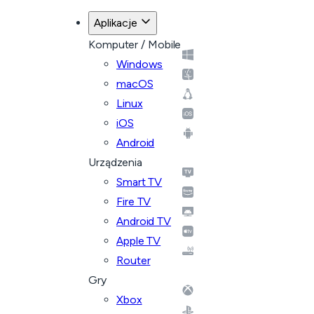
Aplikacje
Komputer / Mobile
Windows
macOS
Linux
iOS
Android
Urządzenia
Smart TV
Fire TV
Android TV
Apple TV
Router
Gry
Xbox