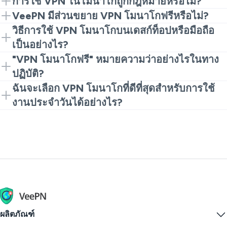
การใช้ VPN ในโมนาโกถูกกฎหมายหรือไม่?
ในหลายกรณี การใช้ VPN เพื่อความเป็นส่วนตัวและ
VeePN มีส่วนขยาย VPN โมนาโกฟรีหรือไม่?
ความปลอดภัยนั้นตกลงได้ เพียงแค่ใช้มันอย่างมีความรับ
มี คุณสามารถเริ่มต้นด้วยส่วนขยาย Chrome เป็นตัวเลือก
วิธีการใช้ VPN โมนาโกบนเดสก์ท็อปหรือมือถือ
ผิดชอบ เคารพกฎหมายท้องถิ่น และหลีกเลี่ยงการกระทำ
VPN โมนาโกฟรีสำหรับการท่องเว็บเบาๆ หากคุณ
เป็นอย่างไร?
ที่ผิดกฎหมาย
ต้องการความเร็วและฟังก์ชันเพิ่มเติมในภายหลัง คุณ
ติดตั้ง VeePN บนอุปกรณ์ของคุณหรือใช้ส่วนขยาย
"VPN โมนาโกฟรี" หมายความว่าอย่างไรในทาง
สามารถอัพเกรดเป็นแอปเต็มรูปแบบได้
เบราว์เซอร์ เลือกตำแหน่งเซิร์ฟเวอร์และเชื่อมต่อ เมื่อมัน
ปฏิบัติ?
เปิดอยู่ การจราจรของคุณจะผ่าน VPN แทนที่จะเป็นการ
มันมักจะหมายความว่าคุณสามารถทดลองใช้บริการโดย
ฉันจะเลือก VPN โมนาโกที่ดีที่สุดสำหรับการใช้
เชื่อมต่อปกติของคุณ
ไม่ต้องจ่ายเงิน มักจะผ่านส่วนขยายเบราว์เซอร์ที่มีฟังก์ชัน
งานประจำวันได้อย่างไร?
พื้นฐาน ใช้สำหรับความเป็นส่วนตัวในชีวิตประจำวันอย่าง
ค้นหาการเข้ารหัสที่แข็งแกร่ง นโยบาย No Logs ที่
รวดเร็ว ส่วนสำหรับการใช้งานหนักขึ้น เวอร์ชันที่จ่ายเงิน
ชัดเจน และประสิทธิภาพที่เสถียร VeePN ครอบคลุมสิ่ง
จะให้ความเร็วที่สูงขึ้นและเครื่องมือเพิ่มเติม
พื้นฐานเหล่านี้ ซึ่งเป็นเหตุผลที่หลายคนใช้มันในการ
ทำงาน เดินทาง
ผลิตภัณฑ์