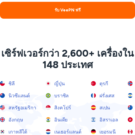
รับ VeePN ฟรี
เซิร์ฟเวอร์กว่า 2,600+ เครื่องใน
148 ประเทศ
ชิลี
ญี่ปุ่น
ตุรกี
นิวซีแลนด์
บราซิล
ฝรั่งเศส
สหรัฐอเมริกา
สิงคโปร์
สเปน
อังกฤษ
อินเดีย
อิสราเอล
เกาหลีใต้
เนเธอร์แลนด์
เยอรมนี