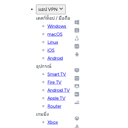
แอป VPN
เดสก์ท็อป / มือถือ
Windows
macOS
Linux
iOS
Android
อุปกรณ์
Smart TV
Fire TV
Android TV
Apple TV
Router
เกมมิ่ง
Xbox