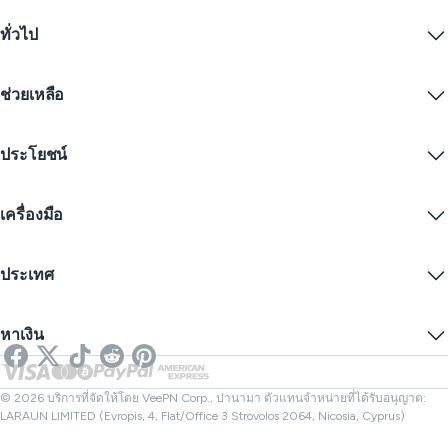
Windows PC VPN
ทั่วไป
VPN for macOS
Linux VPN
VPN คืออะไร?
iOS VPN
ช่วยเหลือ
ดาวน์โหลด VPN
Android VPN
คุณสมบัติ
Chrome
ศูนย์บริการลูกค้า
ราคา
ประโยชน์
Firefox
ติดต่อเรา
ทดลองใช้ VPN ฟรี
Edge
คำถามที่พบบ่อย
คูปอง
สตรีมเนื้อหา
VPN ฟรี
นโยบายความเป็นส่วนตัว
เครื่องมือ
ส่วนลดนักเรียน
ความเป็นส่วนตัวทางอินเทอร์เน็ต
ข้อกำหนดการให้บริการ
เซิร์ฟเวอร์ VPN
ความปลอดภัยออนไลน์
การแจ้งเตือนคำขอข้อมูล
IP ของฉันคืออะไร?
บล็อก
IP ไม่ระบุตัวตน
ประเทศ
การตั้งค่าคุกกี้
ซ่อน IP ของคุณ
VPN สำหรับเล่นเกม
ทดสอบการรั่วไหลของ DNS
ป้องกันการติดตาม
VPN ของสหรัฐ
SMS ออนไลน์
หาเงิน
VPN สำหรับการสตรีม
VPN ของสหราชอาณาจักร
ตรวจสอบลิงก์
Netflix VPN
VPN ของแคนาดา
ตรวจสอบไฟล์
พันธมิตร
VPN ของตุรกี
© 2026 บริการที่จัดให้โดย VeePN Corp., ปานามา ตัวแทนจำหน่ายที่ได้รับอนุญาต:
LARAUN LIMITED (Evropis, 4, Flat/Office 3 Strovolos 2064, Nicosia, Cyprus)