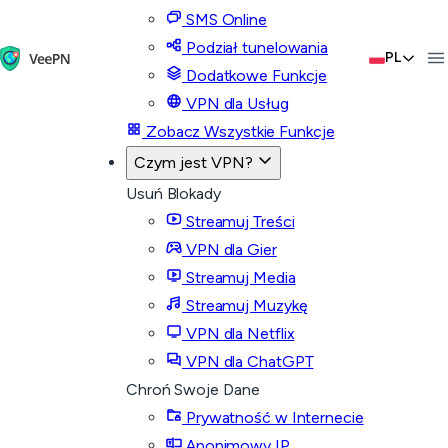
SMS Online
Podział tunelowania
PL
Dodatkowe Funkcje
VPN dla Usług
Zobacz Wszystkie Funkcje
Czym jest VPN?
Usuń Blokady
Streamuj Treści
VPN dla Gier
Streamuj Media
Streamuj Muzykę
VPN dla Netflix
VPN dla ChatGPT
Chroń Swoje Dane
Prywatność w Internecie
Anonimowy IP