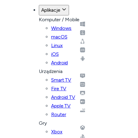
Aplikacje
Komputer / Mobile
Windows
macOS
Linux
iOS
Android
Urządzenia
Smart TV
Fire TV
Android TV
Apple TV
Router
Gry
Xbox