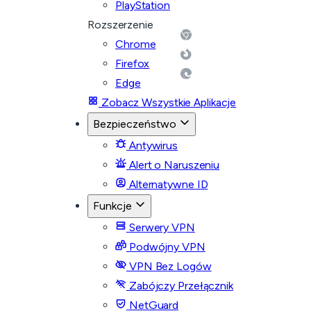
PlayStation
Rozszerzenie
Chrome
Firefox
Edge
Zobacz Wszystkie Aplikacje
Bezpieczeństwo
Antywirus
Alert o Naruszeniu
Alternatywne ID
Funkcje
Serwery VPN
Podwójny VPN
VPN Bez Logów
Zabójczy Przełącznik
NetGuard