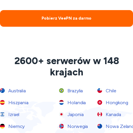
Pobierz VeePN za darmo
2600+ serwerów w 148
krajach
Australia
Brazylia
Chile
Hiszpania
Holandia
Hongkong
Izrael
Japonia
Kanada
Niemcy
Norwegia
Nowa Zeland