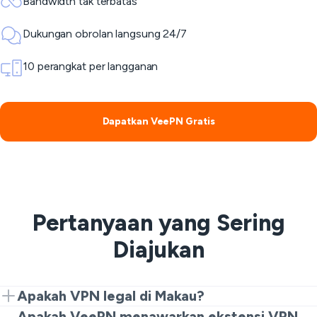
Bandwidth tak terbatas
Dukungan obrolan langsung 24/7
10 perangkat per langganan
Dapatkan VeePN Gratis
Pertanyaan yang Sering
Diajukan
Apakah VPN legal di Makau?
Ya, menggunakan VPN legal di Makau; tidak ada
Apakah VeePN menawarkan ekstensi VPN