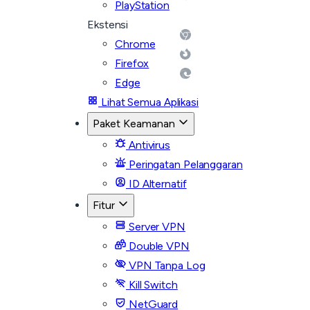
PlayStation
Ekstensi
Chrome
Firefox
Edge
Lihat Semua Aplikasi
Paket Keamanan
Antivirus
Peringatan Pelanggaran
ID Alternatif
Fitur
Server VPN
Double VPN
VPN Tanpa Log
Kill Switch
NetGuard