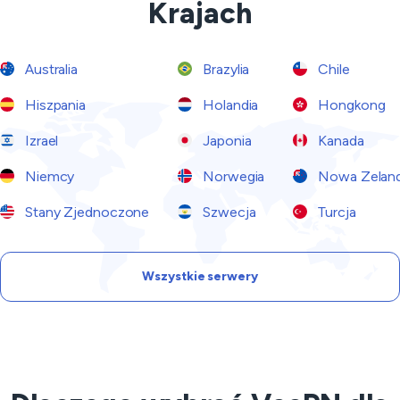
Krajach
Australia
Brazylia
Chile
Hiszpania
Holandia
Hongkong
Izrael
Japonia
Kanada
Niemcy
Norwegia
Nowa Zeland
Stany Zjednoczone
Szwecja
Turcja
Wszystkie serwery