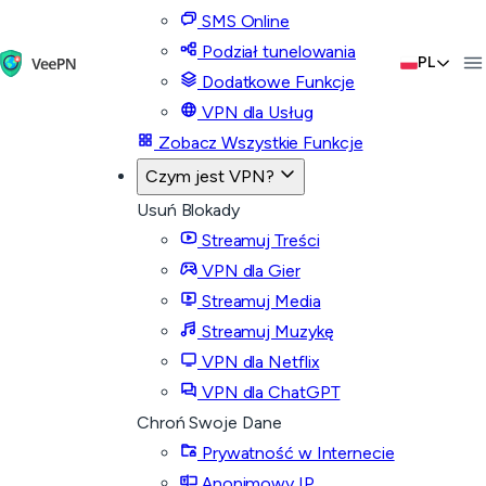
SMS Online
Podział tunelowania
PL
Dodatkowe Funkcje
VPN dla Usług
Zobacz Wszystkie Funkcje
Czym jest VPN?
Usuń Blokady
Streamuj Treści
VPN dla Gier
Streamuj Media
Streamuj Muzykę
VPN dla Netflix
VPN dla ChatGPT
Chroń Swoje Dane
Prywatność w Internecie
Anonimowy IP