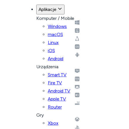
Aplikacje
Komputer / Mobile
Windows
macOS
Linux
iOS
Android
Urządzenia
Smart TV
Fire TV
Android TV
Apple TV
Router
Gry
Xbox