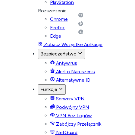
PlayStation
Rozszerzenie
Chrome
Firefox
Edge
Zobacz Wszystkie Aplikacje
Bezpieczeństwo
Antywirus
Alert o Naruszeniu
Alternatywne ID
Funkcje
Serwery VPN
Podwójny VPN
VPN Bez Logów
Zabójczy Przełącznik
NetGuard