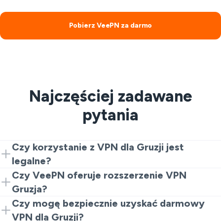
Pobierz VeePN za darmo
Najczęściej zadawane
pytania
Czy korzystanie z VPN dla Gruzji jest
legalne?
Tak. VPN-y są legalne dla prywatności i
Czy VeePN oferuje rozszerzenie VPN
bezpieczeństwa. Jednakże, nielegalne działania są
Gruzja?
nadal zabronione.
Tak. Zacznij od rozszerzenia dla Chrome, aby szybko i
Czy mogę bezpiecznie uzyskać darmowy
za darmo korzystać z VPN Gruzji. Ulepsz do pełnych
VPN dla Gruzji?