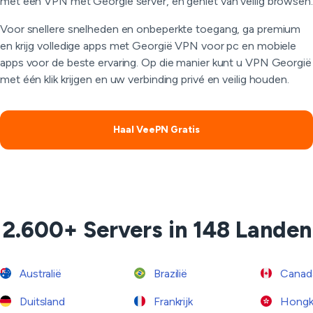
met een VPN met Georgië server, en geniet van veilig browsen.
Voor snellere snelheden en onbeperkte toegang, ga premium
en krijg volledige apps met Georgië VPN voor pc en mobiele
apps voor de beste ervaring. Op die manier kunt u VPN Georgië
met één klik krijgen en uw verbinding privé en veilig houden.
Haal VeePN Gratis
2.600+ Servers in 148 Landen
Australië
Brazilië
Canad
Duitsland
Frankrijk
Hongk