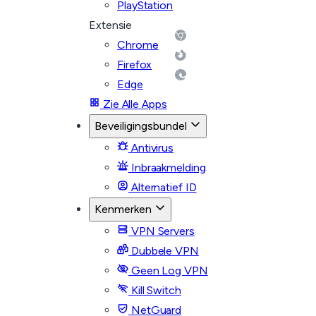
PlayStation
Extensie
Chrome
Firefox
Edge
Zie Alle Apps
Beveiligingsbundel
Antivirus
Inbraakmelding
Alternatief ID
Kenmerken
VPN Servers
Dubbele VPN
Geen Log VPN
Kill Switch
NetGuard