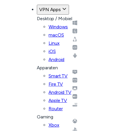
VPN Apps
Desktop / Mobiel
Windows
macOS
Linux
iOS
Android
Apparaten
Smart TV
Fire TV
Android TV
Apple TV
Router
Gaming
Xbox