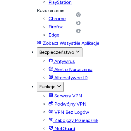
PlayStation
Rozszerzenie
Chrome
Firefox
Edge
Zobacz Wszystkie Aplikacje
Bezpieczeństwo
Antywirus
Alert o Naruszeniu
Alternatywne ID
Funkcje
Serwery VPN
Podwójny VPN
VPN Bez Logów
Zabójczy Przełącznik
NetGuard