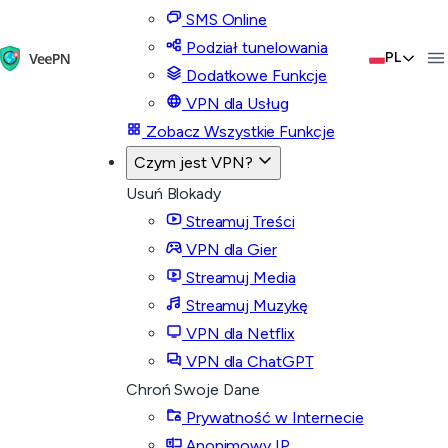
SMS Online
Podział tunelowania
PL
Dodatkowe Funkcje
VPN dla Usług
Zobacz Wszystkie Funkcje
Czym jest VPN?
Usuń Blokady
Streamuj Treści
VPN dla Gier
Streamuj Media
Streamuj Muzykę
VPN dla Netflix
VPN dla ChatGPT
Chroń Swoje Dane
Prywatność w Internecie
Anonimowy IP