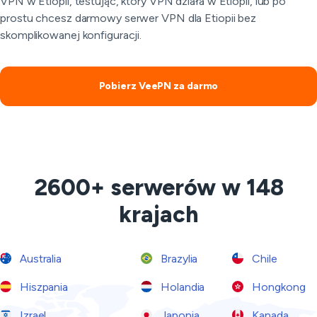
VPN w Etiopii, testując, który VPN działa w Etiopii, lub po
prostu chcesz darmowy serwer VPN dla Etiopii bez
skomplikowanej konfiguracji.
Pobierz VeePN za darmo
2600+ serwerów w 148
krajach
Australia
Brazylia
Chile
Hiszpania
Holandia
Hongkong
Izrael
Japonia
Kanada