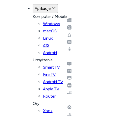
Aplikacje
Komputer / Mobile
Windows
macOS
Linux
iOS
Android
Urządzenia
Smart TV
Fire TV
Android TV
Apple TV
Router
Gry
Xbox