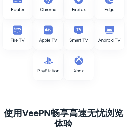
Router
Chrome
Firefox
Edge
Fire TV
Apple TV
Smart TV
Android TV
PlayStation
Xbox
使用VeePN畅享高速无忧浏览
体验