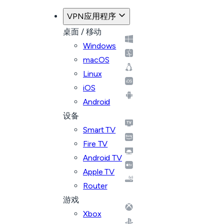
VPN应用程序
桌面 / 移动
Windows
macOS
Linux
iOS
Android
设备
Smart TV
Fire TV
Android TV
Apple TV
Router
游戏
Xbox