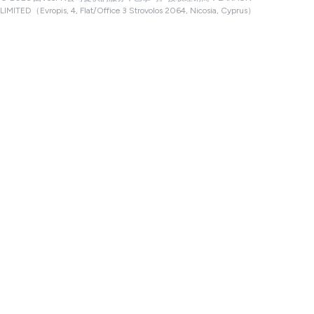
LIMITED（Evropis, 4, Flat/Office 3 Strovolos 2064, Nicosia, Cyprus）