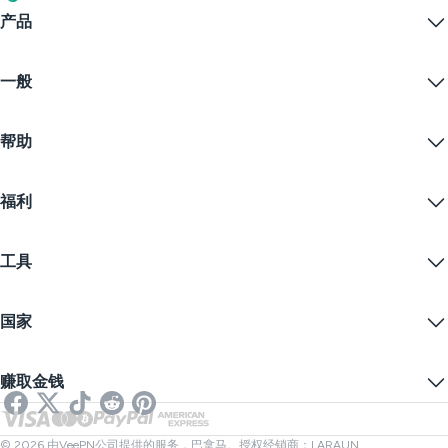
产品
Windows PC VPN
一般
VPN for macOS
Linux VPN
什么是VPN？
iOS VPN
帮助
VPN下载
Android VPN
功能
Chrome
支持中心
定价
福利
Firefox
联系我们
VPN免费试用
Edge
常见问题
优惠券
流播内容
免费VPN
隐私政策
工具
学生优惠
网络隐私
服务条款
VPN服务器
在线安全
备案警告
什么是我的IP？
博客
匿名IP
国家
Cookie偏好设置
隐藏您的IP
VPN用于游戏
DNS泄漏测试
防止追踪
美国VPN
在线短信
赚取金钱
流媒体用VPN
英国VPN
链接检查器
Netflix VPN
加拿大VPN
文件检查器
合作伙伴
土耳其VPN
© 2026 由VeePN公司提供的服务，巴拿马。授权经销商：LARAUN