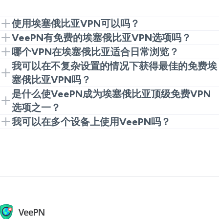
使用埃塞俄比亚VPN可以吗？
在大多数情况下，人们使用埃塞俄比亚VPN来获得隐
VeePN有免费的埃塞俄比亚VPN选项吗？
私，增强在开放Wi-Fi上的在线安全与保护。您只需要
是的。您可以从浏览器扩展程序开始，作为轻度日常使
哪个VPN在埃塞俄比亚适合日常浏览？
遵守当地法律，并对使用该服务负责。
用的免费埃塞俄比亚VPN选项。这是一种无需获取全功
建议使用提供稳定速度、无含糊隐私政策以及用户友好
我可以在不复杂设置的情况下获得最佳的免费埃
能应用就能尝试免费埃塞俄比亚VPN的好选择。
应用程序的VPN。VeePN可以是进行正常浏览、商务
塞俄比亚VPN吗？
和旅行的良好选择。
可以。安装Chrome扩展程序，登录并连接。这是您可
是什么使VeePN成为埃塞俄比亚顶级免费VPN
以获得最佳免费埃塞俄比亚VPN进行浏览的第一个地
选项之一？
方。
它简单易用，提供强加密，并使设置不显复杂。
我可以在多个设备上使用VeePN吗？
可以。一份VeePN账户可覆盖多达10个设备，因此您可
以在笔记本电脑、手机和平板电脑上使用埃塞俄比亚
VPN，而不必处理不同的登录。