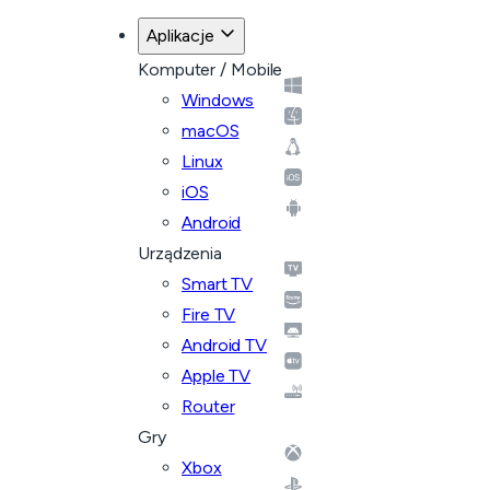
Aplikacje
Komputer / Mobile
Windows
macOS
Linux
iOS
Android
Urządzenia
Smart TV
Fire TV
Android TV
Apple TV
Router
Gry
Xbox