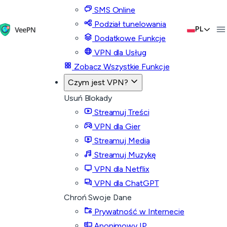
SMS Online
Podział tunelowania
PL
Dodatkowe Funkcje
VPN dla Usług
Zobacz Wszystkie Funkcje
Czym jest VPN?
Usuń Blokady
Streamuj Treści
VPN dla Gier
Streamuj Media
Streamuj Muzykę
VPN dla Netflix
VPN dla ChatGPT
Chroń Swoje Dane
Prywatność w Internecie
Anonimowy IP