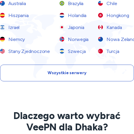
Australia
Brazylia
Chile
Hiszpania
Holandia
Hongkong
Izrael
Japonia
Kanada
Niemcy
Norwegia
Nowa Zeland
Stany Zjednoczone
Szwecja
Turcja
Wszystkie serwery
Dlaczego warto wybrać
VeePN dla Dhaka?