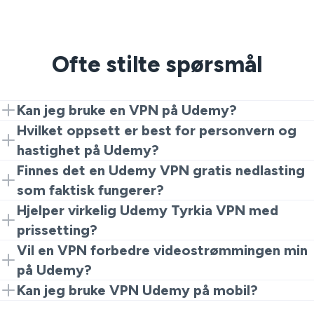
Ofte stilte spørsmål
Kan jeg bruke en VPN på Udemy?
Ja. Installer VeePN, koble deg til en region der Udemy
Hvilket oppsett er best for personvern og
er fullt tilgjengelig, og logg inn. Du er klar.
hastighet på Udemy?
Bruk en pålitelig Udemy VPN med raske protokoller og
Finnes det en Udemy VPN gratis nedlasting
en streng No Logs-policy. VeePN oppfyller disse
som faktisk fungerer?
kravene for jevn avspilling og private økter.
Gratis alternativer finnes, men mange er trege,
Hjelper virkelig Udemy Tyrkia VPN med
begrensede eller samler inn data. En anerkjent
prissetting?
leverandør som VeePN tilbyr stabile hastigheter og
Priser kan variere etter region. Noen studenter
Vil en VPN forbedre videostrømmingen min
kryptering, slik at du kan studere uten overraskelser.
sammenligner tilbud gjennom Tyrkia. Hvis du prøver
på Udemy?
Udemy VPN Tyrkia, følg alltid Udemy sine vilkår og
En stabil VPN kan redusere struping og omgå
Kan jeg bruke VPN Udemy på mobil?
lokale lover.
restriktive nettverk, noe som ofte forbedrer
Ja. Installer VeePN på iOS eller Android. Mange elever