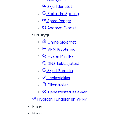
Skjul Identitet
Forhindre Sporing
Spare Penger
Anonym E-post
Surf Trygt
Online Sikkerhet
VPN Kryptering
Hva er Min IP?
DNS Lekkasjetest
Skjul IP-en din
Lenkesjekker
Filkontroller
Tjenestestatussjekker
Hvordan Fungerer en VPN?
Priser
Hjelp