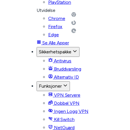
PlayStation
Utvidelse
Chrome
Firefox
Edge
Se Alle Apper
Sikkerhetspakke
Antivirus
Bruddvarsling
Alternativ ID
Funksjoner
VPN Servere
Dobbel VPN
Ingen Logg VPN
Kill Switch
NetGuard