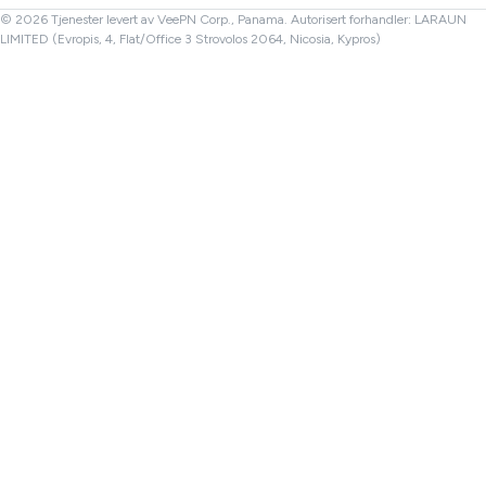
Tyrkia VPN
© 2026 Tjenester levert av VeePN Corp., Panama. Autorisert forhandler: LARAUN
LIMITED (Evropis, 4, Flat/Office 3 Strovolos 2064, Nicosia, Kypros)