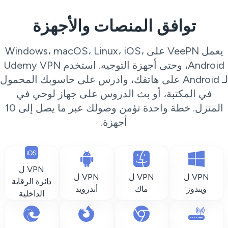
توافق المنصات والأجهزة
يعمل VeePN على Windows، macOS، Linux، iOS،
Android، وحتى أجهزة التوجيه. استخدم Udemy VPN
لـ Android على هاتفك، وادرس على حاسوبك المحمول
في المكتبة، أو بث الدروس على جهاز لوحي في
المنزل. خطة واحدة تؤمن وصولك عبر ما يصل إلى 10
أجهزة.
VPN ل
VPN ل
VPN ل
VPN ل
دائرة الرقابة
ويندوز
ماك
أندرويد
الداخلية