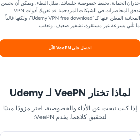
ران الحماية، يحفظ خصوصية جلساتك، يقلل البطء، ويمكن أن يحسن
تدفق المحاضرات في الشبكات المزدحمة. قد تغريك أدوات VPN
المجانية المعلن عنها كـ “Udemy VPN free download”، ولكنها غالباً
 تأتي بسرعة غير مستقرة، تشفير ضعيف، وتعقب.
احصل على VeePN الآن
لماذا تختار VeePN لـ Udemy
ذا كنت تبحث عن الأداء والخصوصية، اختر مزودًا مبنيًا
لتحقيق كلاهما. يقدم VeePN: