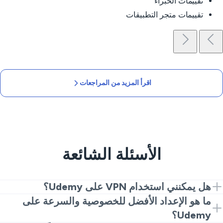
تقييمات الخبراء
تقييمات متجر التطبيقات
اقرأ المزيد من المراجعات
الأسئلة الشائعة
هل يمكنني استخدام VPN على Udemy؟
نعم. قم بتثبيت VeePN، يتصل بمنطقة يتاح فيها Udemy
ما هو الإعداد الأفضل للخصوصية والسرعة على
بالكامل، وسجل الدخول. أنت جاهز.
Udemy؟