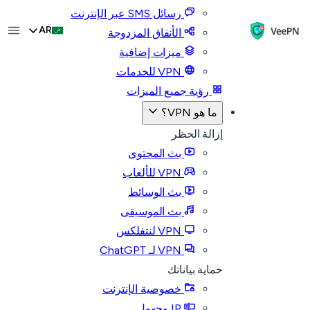
رسائل SMS عبر الإنترنت
AR
الأنفاق المزدوجة
ميزات إضافية
VPN للخدمات
رؤية جميع الميزات
ما هو VPN؟
إزالة الحظر
بث المحتوى
VPN للألعاب
بث الوسائط
بث الموسيقى
VPN لنتفلكس
VPN لـ ChatGPT
حماية بياناتك
خصوصية الإنترنت
IP مجهول