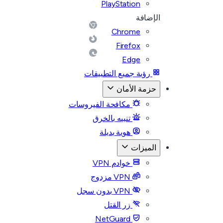
PlayStation
الإضافة
Chrome
Firefox
Edge
رؤية جميع التطبيقات
حزمة الأمان
مكافحة الفيروسات
تنبيه بالخرق
هوية بديلة
الميزات
خوادم VPN
VPN مزدوج
VPN بدون سجل
زر القتل
NetGuard