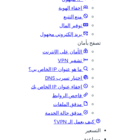
إخفاء الهوية
منع التتبع
توفير المال
بريد إلكتروني مجهول
تصفح بأمان
الأمان على الإنترنت
تشفير VPN
ما هو عنوان IP الخاص بي؟
اختبار تسرب DNS
إخفاء عنوان IP الخاص بك
فاحص الروابط
مدقق الملفات
مدقق حالة الخدمة
كيف يعمل الـ VPN؟
التسعير
مساعدة