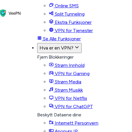
Online SMS
Split Tunneling
Ekstra Funksjoner
VPN for Tjenester
Se Alle Funksjoner
Hva er en VPN?
Fjern Blokkeringer
Strøm Innhold
VPN for Gaming
Strøm Media
Strøm Musikk
VPN for Netflix
VPN for ChatGPT
Beskytt Dataene dine
Internett Personvern
Anonym IP