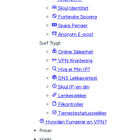
Skjul Identitet
Forhindre Sporing
Spare Penger
Anonym E-post
Surf Trygt
Online Sikkerhet
VPN Kryptering
Hva er Min IP?
DNS Lekkasjetest
Skjul IP-en din
Lenkesjekker
Filkontroller
Tjenestestatussjekker
Hvordan Fungerer en VPN?
Priser
Hjelp