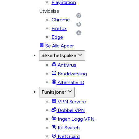
PlayStation
Utvidelse
Chrome
Firefox
Edge
Se Alle Apper
Sikkerhetspakke
Antivirus
Bruddvarsling
Alternativ ID
Funksjoner
VPN Servere
Dobbel VPN
Ingen Logg VPN
Kill Switch
NetGuard