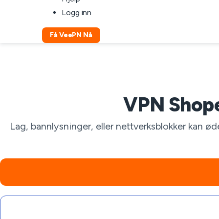
Logg inn
Få VeePN Nå
VPN Shopee
Lag, bannlysninger, eller nettverksblokker kan øde