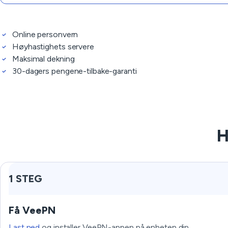
Online personvern
Høyhastighets servere
Maksimal dekning
30-dagers pengene-tilbake-garanti
H
1 STEG
Få VeePN
Last ned
og installer VeePN-appen på enheten din.