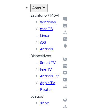
Apps
Escritorio / Móvil
Windows
macOS
Linux
iOS
Android
Dispositivos
Smart TV
Fire TV
Android TV
Apple TV
Router
Juegos
Xbox