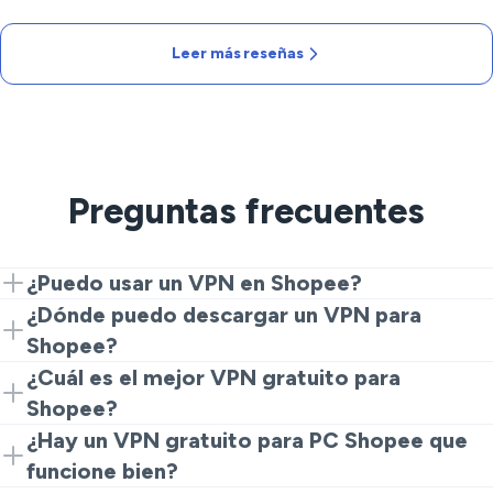
Leer más reseñas
Preguntas frecuentes
¿Puedo usar un VPN en Shopee?
Sí. Instala VeePN, conéctate a un servidor cercano y
¿Dónde puedo descargar un VPN para
lanza la aplicación. Eso es todo lo que necesitas para
Shopee?
obtener una ruta privada y estable.
Adquiere VeePN desde nuestro sitio web o tiendas de
¿Cuál es el mejor VPN gratuito para
aplicaciones, instálalo, elige una ubicación y comienza
Shopee?
a comprar.
Los servicios gratuitos a menudo limitan, añaden
¿Hay un VPN gratuito para PC Shopee que
restricciones o rastrean datos. Para un acceso
funcione bien?
confiable, una opción de pago como VeePN es la