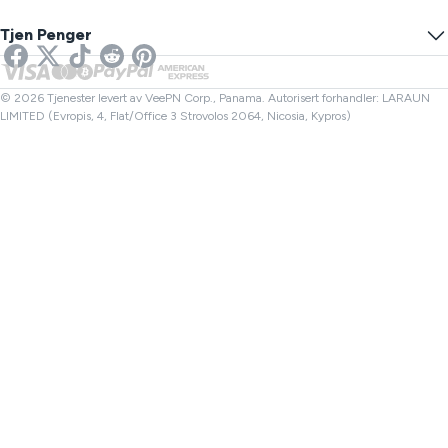
DNS Lekkasjetest
Forhindre Sporing
USA VPN
Online SMS
Tjen Penger
VPN for strømming
UK VPN
Lenkesjekker
Netflix VPN
Canada VPN
Filkontroller
Partnere
Tyrkia VPN
© 2026 Tjenester levert av VeePN Corp., Panama. Autorisert forhandler: LARAUN
LIMITED (Evropis, 4, Flat/Office 3 Strovolos 2064, Nicosia, Kypros)