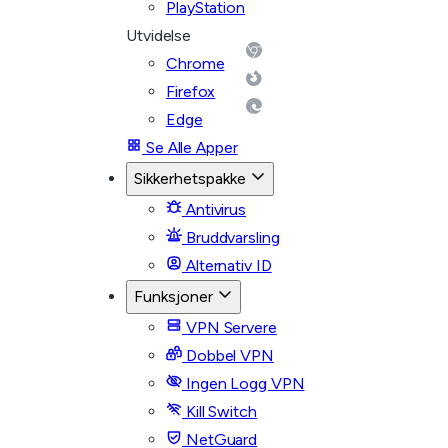
PlayStation
Utvidelse
Chrome
Firefox
Edge
Se Alle Apper
Sikkerhetspakke
Antivirus
Bruddvarsling
Alternativ ID
Funksjoner
VPN Servere
Dobbel VPN
Ingen Logg VPN
Kill Switch
NetGuard