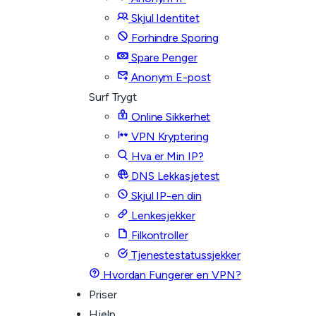
Skjul Identitet
Forhindre Sporing
Spare Penger
Anonym E-post
Surf Trygt
Online Sikkerhet
VPN Kryptering
Hva er Min IP?
DNS Lekkasjetest
Skjul IP-en din
Lenkesjekker
Filkontroller
Tjenestestatussjekker
Hvordan Fungerer en VPN?
Priser
Hjelp