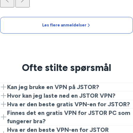
Les flere anmeldelser
Ofte stilte spørsmål
Kan jeg bruke en VPN på JSTOR?
Ja. Installer VeePN, koble til en nærliggende server, og
Hvor kan jeg laste ned en JSTOR VPN?
gå til JSTOR-nettstedet. Det er alt som skal til for å få
Last ned VeePN fra vår nettside eller appbutikker,
Hva er den beste gratis VPN-en for JSTOR?
en privat, stabil rute.
installer det, velg en plassering, og start studiene.
Gratis tjenester begrenser ofte hastighet, legger til
Finnes det en gratis VPN for JSTOR PC som
begrensninger eller sporer data. For pålitelig tilgang er
fungerer bra?
et betalt alternativ som VeePN et tryggere valg.
De fleste gratis skrivebordsapper sliter med peak-tider
Hva er den beste VPN-en for JSTOR