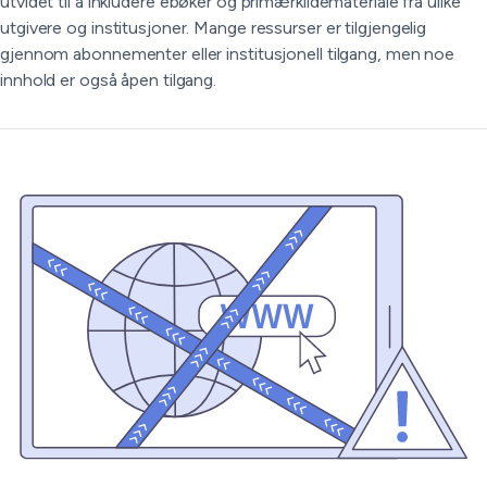
utvidet til å inkludere ebøker og primærkildemateriale fra ulike
utgivere og institusjoner. Mange ressurser er tilgjengelig
gjennom abonnementer eller institusjonell tilgang, men noe
innhold er også åpen tilgang.