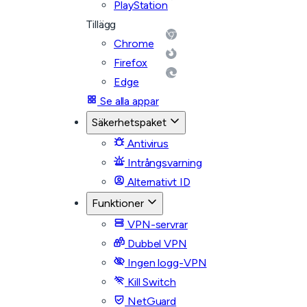
PlayStation
Tillägg
Chrome
Firefox
Edge
Se alla appar
Säkerhetspaket
Antivirus
Intrångsvarning
Alternativt ID
Funktioner
VPN-servrar
Dubbel VPN
Ingen logg-VPN
Kill Switch
NetGuard