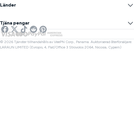
Blogg
Anonym IP
Länder
Cookieinställningar
Dölj din IP
VPN för spel
DNS-läcktest
Förhindra spårning
USA VPN
Online SMS
Tjäna pengar
VPN för streaming
Storbritannien VPN
Länk Kontroll
Netflix VPN
Kanada VPN
Filkontroll
Affiliates
Turkiet VPN
© 2026 Tjänster tillhandahålls av VeePN Corp., Panama. Auktoriserad återförsäljare:
LARAUN LIMITED (Evropis, 4, Flat/Office 3 Strovolos 2064, Nicosia, Cypern)