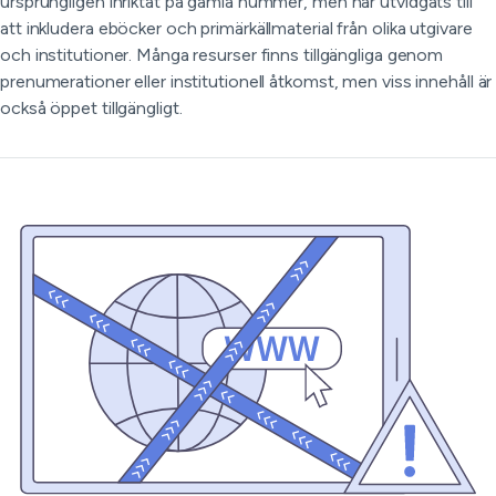
ursprungligen inriktat på gamla nummer, men har utvidgats till
att inkludera eböcker och primärkällmaterial från olika utgivare
och institutioner. Många resurser finns tillgängliga genom
prenumerationer eller institutionell åtkomst, men viss innehåll är
också öppet tillgängligt.