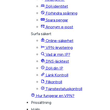
Dölj identitet
Förhindra spårning
Spara pengar
Anonym e-post
Surfa säkert
Online-säkerhet
VPN-kryptering
Vad är min IP?
DNS-läcktest
Dölj din IP
Länk Kontroll
Filkontroll
Tjänstestatuskontroll
Hur fungerar en VPN?
Prissättning
Hjälp