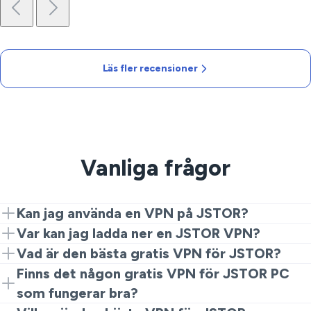
Läs fler recensioner
Vanliga frågor
Kan jag använda en VPN på JSTOR?
Ja. Installera VeePN, anslut till en närliggande server
Var kan jag ladda ner en JSTOR VPN?
och besök JSTOR-sidan. Det är allt som krävs för att få
Hämta VeePN från vår webbplats eller appbutiker,
Vad är den bästa gratis VPN för JSTOR?
en privat, stabil rutt.
installera det, välj en plats och börja studera.
Gratis tjänster bromsar ofta, lägger till begränsningar
Finns det någon gratis VPN för JSTOR PC
eller spårar data. För tillförlitlig åtkomst är ett betalt
som fungerar bra?
alternativ som VeePN det säkrare valet.
De flesta gratis skrivbordsappar har problem under