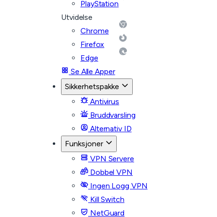
PlayStation
Utvidelse
Chrome
Firefox
Edge
Se Alle Apper
Sikkerhetspakke
Antivirus
Bruddvarsling
Alternativ ID
Funksjoner
VPN Servere
Dobbel VPN
Ingen Logg VPN
Kill Switch
NetGuard