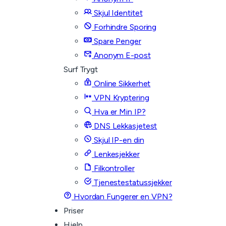
Skjul Identitet
Forhindre Sporing
Spare Penger
Anonym E-post
Surf Trygt
Online Sikkerhet
VPN Kryptering
Hva er Min IP?
DNS Lekkasjetest
Skjul IP-en din
Lenkesjekker
Filkontroller
Tjenestestatussjekker
Hvordan Fungerer en VPN?
Priser
Hjelp