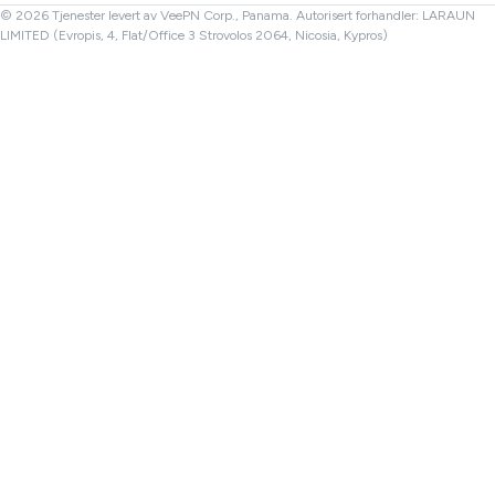
Tyrkia VPN
© 2026 Tjenester levert av VeePN Corp., Panama. Autorisert forhandler: LARAUN
LIMITED (Evropis, 4, Flat/Office 3 Strovolos 2064, Nicosia, Kypros)