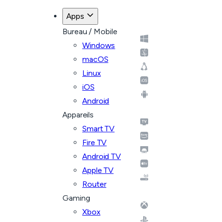
Apps
Bureau / Mobile
Windows
macOS
Linux
iOS
Android
Appareils
Smart TV
Fire TV
Android TV
Apple TV
Router
Gaming
Xbox