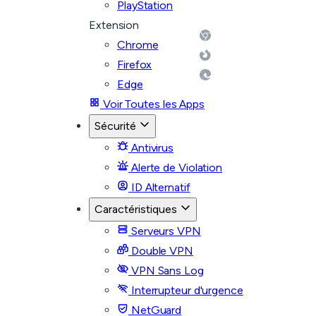
PlayStation
Extension
Chrome
Firefox
Edge
Voir Toutes les Apps
Sécurité
Antivirus
Alerte de Violation
ID Alternatif
Caractéristiques
Serveurs VPN
Double VPN
VPN Sans Log
Interrupteur d'urgence
NetGuard