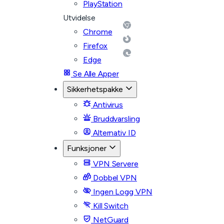
PlayStation
Utvidelse
Chrome
Firefox
Edge
Se Alle Apper
Sikkerhetspakke
Antivirus
Bruddvarsling
Alternativ ID
Funksjoner
VPN Servere
Dobbel VPN
Ingen Logg VPN
Kill Switch
NetGuard