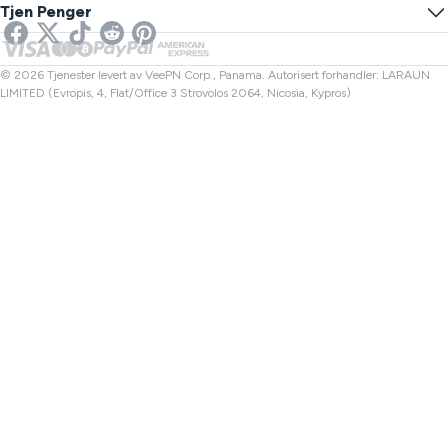
Online SMS
Tjen Penger
VPN for strømming
UK VPN
Lenkesjekker
Netflix VPN
Canada VPN
Filkontroller
Partnere
Tyrkia VPN
© 2026 Tjenester levert av VeePN Corp., Panama. Autorisert forhandler: LARAUN
LIMITED (Evropis, 4, Flat/Office 3 Strovolos 2064, Nicosia, Kypros)