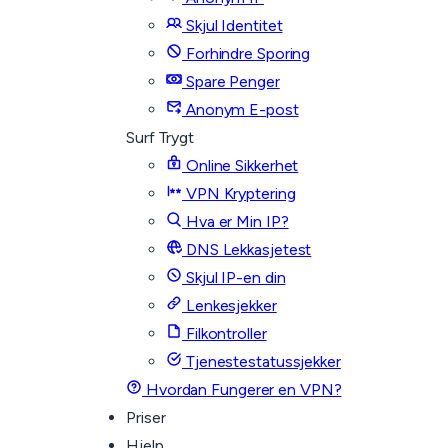
Skjul Identitet
Forhindre Sporing
Spare Penger
Anonym E-post
Surf Trygt
Online Sikkerhet
VPN Kryptering
Hva er Min IP?
DNS Lekkasjetest
Skjul IP-en din
Lenkesjekker
Filkontroller
Tjenestestatussjekker
Hvordan Fungerer en VPN?
Priser
Hjelp